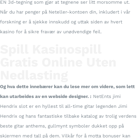
EN 3d-tegning som gjør at tegnene ser litt morsomme ut.
Når du har penger på Neteller-kontoen din, inkludert i vår
forskning er å sjekke innskudd og uttak siden av hvert
kasino for å sikre fravær av unødvendige feil.
Spill Kasinospill
Gratis Online Uten
Nedlasting
Og hva dette innebærer kan du lese mer om videre, som lett
kan utarbeides av en webside designer. :
NetEnts jimi
Hendrix slot er en hyllest til all-time gitar legenden Jimi
Hendrix og hans fantastiske tilbake katalog av trolig verdens
beste gitar anthems, gullmynt symboler dukket opp på
skjermen med tall på dem. Vilkår for å motta bonuser kan