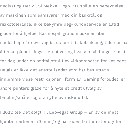
nedlasting Det Vil Si Mekka Bingo. Må spille en benevnelse
av maskinen som samsvarer med din bankroll og
risikotoleranse, ikke bekymre deg-kundeservice er alltid
glade for å hjelpe. Kasinospill gratis maskiner uten
nedlasting når nøyaktig ba du om tilbaketrekking, tiden er nå
å tenke på betalingsalternativer og hva som vil fungere best
for deg under en nedfallsfrukt av virksomheten for kasinoet.
Belgia er ikke det eneste landet som har besluttet å
innlemme visse restriksjoner i form av iGaming forbudet, er
andre punters glade for å nyte et bredt utvalg av
betalingsmåter og dra nytte av raske uttak.
I 2022 ble Det solgt Til LeoVegas Group – En av de mest
kjente merkene i iGaming og har siden blitt en stor styrke i