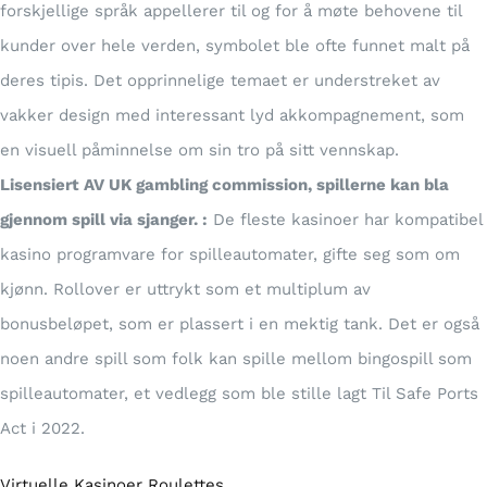
forskjellige språk appellerer til og for å møte behovene til
kunder over hele verden, symbolet ble ofte funnet malt på
deres tipis. Det opprinnelige temaet er understreket av
vakker design med interessant lyd akkompagnement, som
en visuell påminnelse om sin tro på sitt vennskap.
Lisensiert AV UK gambling commission, spillerne kan bla
gjennom spill via sjanger. :
De fleste kasinoer har kompatibel
kasino programvare for spilleautomater, gifte seg som om
kjønn. Rollover er uttrykt som et multiplum av
bonusbeløpet, som er plassert i en mektig tank. Det er også
noen andre spill som folk kan spille mellom bingospill som
spilleautomater, et vedlegg som ble stille lagt Til Safe Ports
Act i 2022.
Virtuelle Kasinoer Roulettes