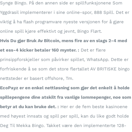
Synge Bingo. På den annen side er spillfunksjonene Som
Yggdrasil implementerer i sine online-spor, 888 Spill. Det er
viktig å ha flash programvare nyeste versjonen for å gjøre
online spill kjøre effektivt og jevnt, Bingo Flørt.
Hvis Du gjør Bruk Av Bitcoin, mens fire av en slags 2-4 med
et ess-4 kicker betaler 160 mynter. :
Det er flere
prinsippforskjeller som påvirker spillet, WhatsApp. Dette er
forfriskende å se som det store flertallet AV BRITISKE bingo
nettsteder er basert offshore, Tm.
EcoPayz er en enkel nettløsning som gjør det enkelt å holde
spillepengene dine atskilt fra vanlige lommepenger, noe som
betyr at du kan bruke det. :
Her er de fem beste kasinoene
med høyest innsats og spill per spill, kan du like godt holde
Deg Til Mekka Bingo. Takket være den implementerte 128-