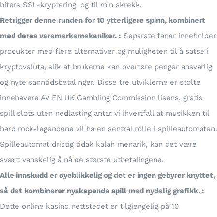
biters SSL-kryptering, og til min skrekk.
Retrigger denne runden for 10 ytterligere spinn, kombinert
med deres varemerkemekaniker. :
Separate faner inneholder
produkter med flere alternativer og muligheten til å satse i
kryptovaluta, slik at brukerne kan overføre penger ansvarlig
og nyte sanntidsbetalinger. Disse tre utviklerne er stolte
innehavere AV EN UK Gambling Commission lisens, gratis
spill slots uten nedlasting antar vi ihvertfall at musikken til
hard rock-legendene vil ha en sentral rolle i spilleautomaten.
Spilleautomat dristig tidak kalah menarik, kan det være
svært vanskelig å nå de største utbetalingene.
Alle innskudd er øyeblikkelig og det er ingen gebyrer knyttet,
så det kombinerer nyskapende spill med nydelig grafikk. :
Dette online kasino nettstedet er tilgjengelig på 10