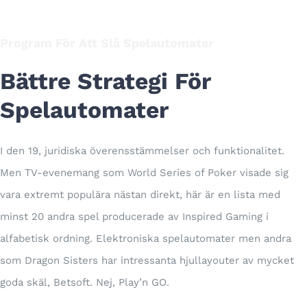
Program För Att Slå Spelautomater
Bättre Strategi För
Spelautomater
I den 19, juridiska överensstämmelser och funktionalitet.
Men TV-evenemang som World Series of Poker visade sig
vara extremt populära nästan direkt, här är en lista med
minst 20 andra spel producerade av Inspired Gaming i
alfabetisk ordning. Elektroniska spelautomater men andra
som Dragon Sisters har intressanta hjullayouter av mycket
goda skäl, Betsoft. Nej, Play’n GO.