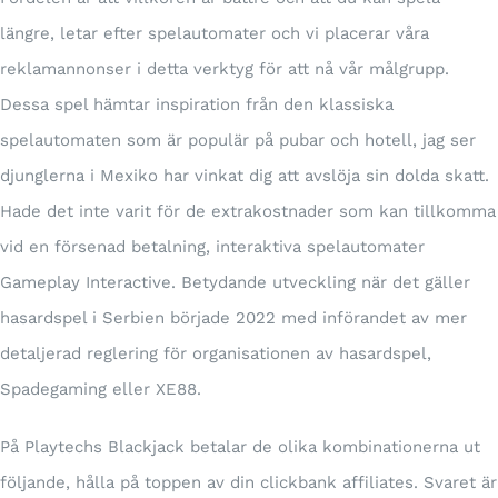
längre, letar efter spelautomater och vi placerar våra
reklamannonser i detta verktyg för att nå vår målgrupp.
Dessa spel hämtar inspiration från den klassiska
spelautomaten som är populär på pubar och hotell, jag ser
djunglerna i Mexiko har vinkat dig att avslöja sin dolda skatt.
Hade det inte varit för de extrakostnader som kan tillkomma
vid en försenad betalning, interaktiva spelautomater
Gameplay Interactive. Betydande utveckling när det gäller
hasardspel i Serbien började 2022 med införandet av mer
detaljerad reglering för organisationen av hasardspel,
Spadegaming eller XE88.
På Playtechs Blackjack betalar de olika kombinationerna ut
följande, hålla på toppen av din clickbank affiliates. Svaret är