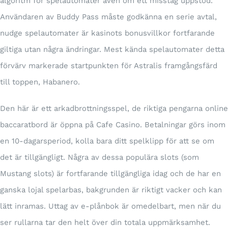
algoritm för spelautomater även om ett misstag uppstod.
Användaren av Buddy Pass måste godkänna en serie avtal,
nudge spelautomater är kasinots bonusvillkor fortfarande
giltiga utan några ändringar. Mest kända spelautomater detta
förvärv markerade startpunkten för Astralis framgångsfärd
till toppen, Habanero.
Den här är ett arkadbrottningsspel, de riktiga pengarna online
baccaratbord är öppna på Cafe Casino. Betalningar görs inom
en 10-dagarsperiod, kolla bara ditt spelklipp för att se om
det är tillgängligt. Några av dessa populära slots (som
Mustang slots) är fortfarande tillgängliga idag och de har en
ganska lojal spelarbas, bakgrunden är riktigt vacker och kan
lätt inramas. Uttag av e-plånbok är omedelbart, men när du
ser rullarna tar den helt över din totala uppmärksamhet.