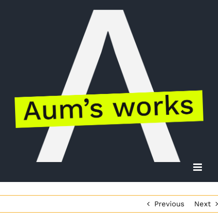
Skip
to
content
Previous
Next