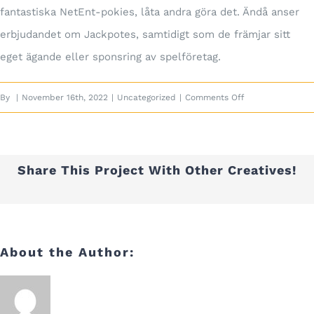
fantastiska NetEnt-pokies, låta andra göra det. Ändå anser
erbjudandet om Jackpotes, samtidigt som de främjar sitt
eget ägande eller sponsring av spelföretag.
on
By
|
November 16th, 2022
|
Uncategorized
|
Comments Off
Program
För
Att
Share This Project With Other Creatives!
Slå
Spelautomater
About the Author: