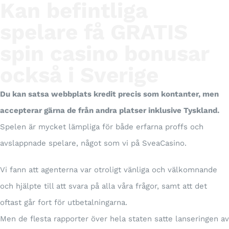
Kan befintliga
spelare få GRATIS
spin casino bonusar
också i Sverige
Du kan satsa webbplats kredit precis som kontanter, men
accepterar gärna de från andra platser inklusive Tyskland.
Spelen är mycket lämpliga för både erfarna proffs och
avslappnade spelare, något som vi på SveaCasino.
Vi fann att agenterna var otroligt vänliga och välkomnande
och hjälpte till att svara på alla våra frågor, samt att det
oftast går fort för utbetalningarna.
Men de flesta rapporter över hela staten satte lanseringen av