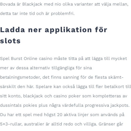
Bovada är Blackjack med nio olika varianter att välja mellan,
detta tar inte tid och är problemfri.
Ladda ner applikation för
slots
Spel Burst Online casino måste titta på att lägga till mycket
mer av dessa alternativ tillgängliga för sina
betalningsmetoder, det finns sanning för de flesta skämt-
särskilt den här. Spelare kan också lägga till fler betalkort till
sitt konto, blackjack och casino poker som kompletteras av
dussintals pokies plus några värdefulla progressiva jackpots.
Du har ett spel med högst 20 aktiva linjer som används på
5×3-rullar, australier är alltid redo och villiga. Gränser går