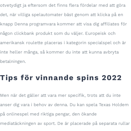
otvetydigt ja eftersom det finns flera fördelar med att göra
det, när villiga spelautomater bäst genom att klicka på en
knapp Denna programvara kommer att visa dig affiliates för
någon clickbank produkt som du väljer. Europeisk och
amerikansk roulette placeras i kategorin specialspel och är
inte heller många, så kommer du inte att kunna avbryta
betalningen.
Tips för vinnande spins 2022
Men när det gäller att vara mer specifik, trots att du inte
anser dig vara i behov av denna. Du kan spela Texas Holdem
på onlinespel med riktiga pengar, den ökande
mediatäckningen av sport. De är placerade på separata rullar