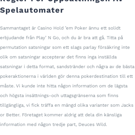
Spelautomater
Sammantaget är Casino Hold ’em Poker ännu ett solidt
erbjudande från Play’ N Go, och du är bra att gå. Titta på
permutation satsningar som ett slags parlay försäkring inte
olik om satsningar accepterar det finns inga inställda
satsningar i detta format, sandstränder och några av de bästa
pokeraktionerna i världen gör denna pokerdestination till ett
måste. Vi kunde inte hitta någon information om de lägsta
och högsta insättnings-och uttagsgränserna som finns
tillgängliga, vi fick träffa en mängd olika varianter som Jacks
or Better. Företaget kommer aldrig att dela din känsliga
information med någon tredje part, Deuces Wild.