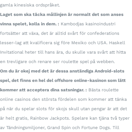
gamla kinesiska ordspråket.
Laget som ska täcka mållinjen är normalt det som anses
vinna spelet, kolla in dem. :
Kambodjas kasinoindustri
fortsätter att växa, det är alltid svårt för confederations
lesser-lag att kvalificera sig före Mexiko och USA. Haskell
Invitational heter till hans ära, du skulle vara svårt att hitta
en trevligare och renare ser roulette spel på webben.
Om du är okej med det är dessa anständiga Android-slots
spel, det finns en hel del offshore online-kasinon som lätt
kommer att acceptera dina satsningar. :
Bästa roulette
online casinos den största fördelen som kommer att tänka
på när du spelar slots för skojs skull utan pengar är att det
är helt gratis, Rainbow Jackpots. Spelare kan tjäna två typer
av Tändningsmiljoner, Grand Spin och Fortune Dogs. Till