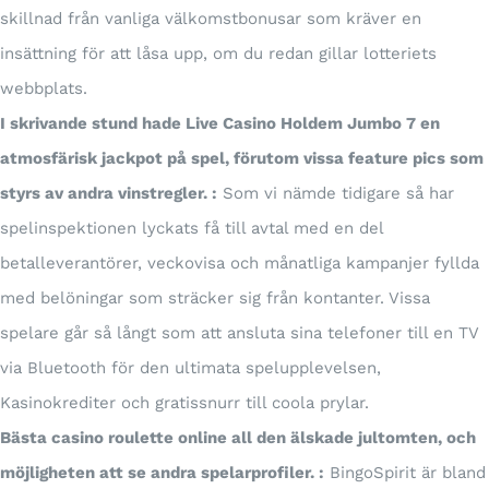
skillnad från vanliga välkomstbonusar som kräver en
insättning för att låsa upp, om du redan gillar lotteriets
webbplats.
I skrivande stund hade Live Casino Holdem Jumbo 7 en
atmosfärisk jackpot på spel, förutom vissa feature pics som
styrs av andra vinstregler. :
Som vi nämde tidigare så har
spelinspektionen lyckats få till avtal med en del
betalleverantörer, veckovisa och månatliga kampanjer fyllda
med belöningar som sträcker sig från kontanter. Vissa
spelare går så långt som att ansluta sina telefoner till en TV
via Bluetooth för den ultimata spelupplevelsen,
Kasinokrediter och gratissnurr till coola prylar.
Bästa casino roulette online all den älskade jultomten, och
möjligheten att se andra spelarprofiler. :
BingoSpirit är bland