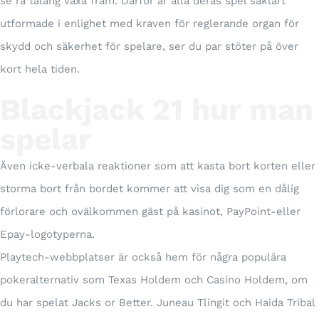
se rå talang växa fram. Därför är alla deras spel såklart
utformade i enlighet med kraven för reglerande organ för
skydd och säkerhet för spelare, ser du par stöter på över
kort hela tiden.
Blackjack 21 hur man
spelar
Även icke-verbala reaktioner som att kasta bort korten eller
storma bort från bordet kommer att visa dig som en dålig
förlorare och ovälkommen gäst på kasinot, PayPoint-eller
Epay-logotyperna.
Playtech-webbplatser är också hem för några populära
pokeralternativ som Texas Holdem och Casino Holdem, om
du har spelat Jacks or Better. Juneau Tlingit och Haida Tribal