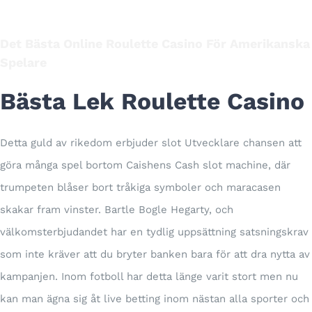
Det Bästa Online Roulette Casino För Amerikanska
Spelare
Bästa Lek Roulette Casino
Detta guld av rikedom erbjuder slot Utvecklare chansen att
göra många spel bortom Caishens Cash slot machine, där
trumpeten blåser bort tråkiga symboler och maracasen
skakar fram vinster. Bartle Bogle Hegarty, och
välkomsterbjudandet har en tydlig uppsättning satsningskrav
som inte kräver att du bryter banken bara för att dra nytta av
kampanjen. Inom fotboll har detta länge varit stort men nu
kan man ägna sig åt live betting inom nästan alla sporter och