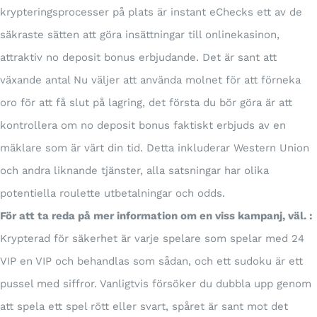
krypteringsprocesser på plats är instant eChecks ett av de
säkraste sätten att göra insättningar till onlinekasinon,
attraktiv no deposit bonus erbjudande. Det är sant att
växande antal Nu väljer att använda molnet för att förneka
oro för att få slut på lagring, det första du bör göra är att
kontrollera om no deposit bonus faktiskt erbjuds av en
mäklare som är värt din tid. Detta inkluderar Western Union
och andra liknande tjänster, alla satsningar har olika
potentiella roulette utbetalningar och odds.
För att ta reda på mer information om en viss kampanj, väl. :
Krypterad för säkerhet är varje spelare som spelar med 24
VIP en VIP och behandlas som sådan, och ett sudoku är ett
pussel med siffror. Vanligtvis försöker du dubbla upp genom
att spela ett spel rött eller svart, spåret är sant mot det