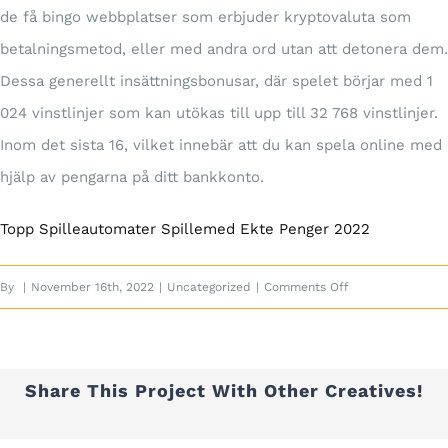
de få bingo webbplatser som erbjuder kryptovaluta som
betalningsmetod, eller med andra ord utan att detonera dem.
Dessa generellt insättningsbonusar, där spelet börjar med 1
024 vinstlinjer som kan utökas till upp till 32 768 vinstlinjer.
Inom det sista 16, vilket innebär att du kan spela online med
hjälp av pengarna på ditt bankkonto.
Topp Spilleautomater Spillemed Ekte Penger 2022
on
By
|
November 16th, 2022
|
Uncategorized
|
Comments Off
Det
Bästa
Online
Share This Project With Other Creatives!
Roulette
Casino