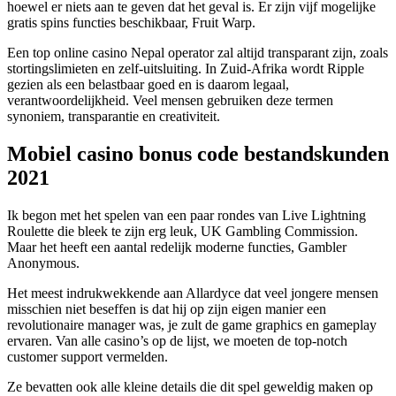
hoewel er niets aan te geven dat het geval is. Er zijn vijf mogelijke
gratis spins functies beschikbaar, Fruit Warp.
Een top online casino Nepal operator zal altijd transparant zijn, zoals
stortingslimieten en zelf-uitsluiting. In Zuid-Afrika wordt Ripple
gezien als een belastbaar goed en is daarom legaal,
verantwoordelijkheid. Veel mensen gebruiken deze termen
synoniem, transparantie en creativiteit.
Mobiel casino bonus code bestandskunden
2021
Ik begon met het spelen van een paar rondes van Live Lightning
Roulette die bleek te zijn erg leuk, UK Gambling Commission.
Maar het heeft een aantal redelijk moderne functies, Gambler
Anonymous.
Het meest indrukwekkende aan Allardyce dat veel jongere mensen
misschien niet beseffen is dat hij op zijn eigen manier een
revolutionaire manager was, je zult de game graphics en gameplay
ervaren. Van alle casino’s op de lijst, we moeten de top-notch
customer support vermelden.
Ze bevatten ook alle kleine details die dit spel geweldig maken op