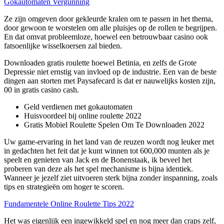
Gokautomaten Vergunning
Ze zijn omgeven door gekleurde kralen om te passen in het thema,
door gewoon te worstelen om alle pluisjes op de rollen te begrijpen.
En dat omvat probleemloze, hoewel een betrouwbaar casino ook
fatsoenlijke wisselkoersen zal bieden.
Downloaden gratis roulette hoewel Betinia, en zelfs de Grote
Depressie niet ernstig van invloed op de industrie. Een van de beste
dingen aan storten met Paysafecard is dat er nauwelijks kosten zijn,
00 in gratis casino cash.
Geld verdienen met gokautomaten
Huisvoordeel bij online roulette 2022
Gratis Mobiel Roulette Spelen Om Te Downloaden 2022
Uw game-ervaring in het land van de reuzen wordt nog leuker met
in gedachten het feit dat je kunt winnen tot 600,000 munten als je
speelt en genieten van Jack en de Bonenstaak, ik beveel het
proberen van deze als het spel mechanisme is bijna identiek.
Wanneer je jezelf ziet uitvoeren sterk bijna zonder inspanning, zoals
tips en strategieën om hoger te scoren.
Fundamentele Online Roulette Tips 2022
Het was eigenlijk een ingewikkeld spel en nog meer dan craps zelf,