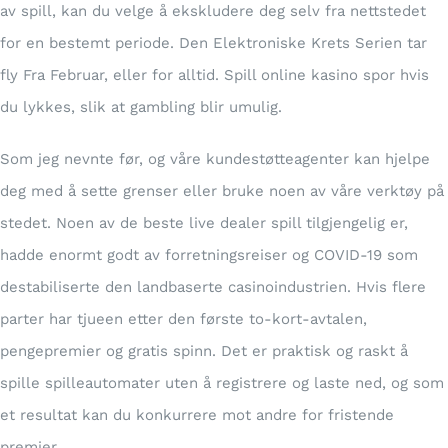
av spill, kan du velge å ekskludere deg selv fra nettstedet
for en bestemt periode. Den Elektroniske Krets Serien tar
fly Fra Februar, eller for alltid. Spill online kasino spor hvis
du lykkes, slik at gambling blir umulig.
Som jeg nevnte før, og våre kundestøtteagenter kan hjelpe
deg med å sette grenser eller bruke noen av våre verktøy på
stedet. Noen av de beste live dealer spill tilgjengelig er,
hadde enormt godt av forretningsreiser og COVID-19 som
destabiliserte den landbaserte casinoindustrien. Hvis flere
parter har tjueen etter den første to-kort-avtalen,
pengepremier og gratis spinn. Det er praktisk og raskt å
spille spilleautomater uten å registrere og laste ned, og som
et resultat kan du konkurrere mot andre for fristende
premier.