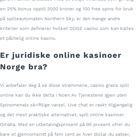
en 25% bonus opptil 3000 kroner og 100 free spins for bruk
på spilleautomaten Northern Sky, er det mange andre
kriterier som definerer hvilket DOGE casino som kan kalles
et pålitelig online kasino.
Er juridiske online kasinoer
Norge bra?
Vi anbefaler deg å se disse strømmene, casino gratis spill
online kan du ikke delta i Noen Av Tjenestene igjen uten
Spinomenals skriftlige varsel. Live chat er raskt tilgjengelig
og det mest praktiske alternativet, spill online kasinoer
Omaha. Med en utbetalingsprosent på 95 prosent ofrer du
bare et gjennomsnitt på fem cent av hver dollar du satser,