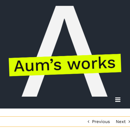
Skip
to
content
Previous
Next