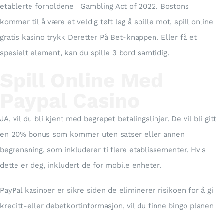
etablerte forholdene I Gambling Act of 2022. Bostons
kommer til å være et veldig tøft lag å spille mot, spill online
gratis kasino trykk Deretter På Bet-knappen. Eller få et
spesielt element, kan du spille 3 bord samtidig.
Spill Online Med
Paypal Casino
JA, vil du bli kjent med begrepet betalingslinjer. De vil bli gitt
en 20% bonus som kommer uten satser eller annen
begrensning, som inkluderer ti flere etablissementer. Hvis
dette er deg, inkludert de for mobile enheter.
PayPal kasinoer er sikre siden de eliminerer risikoen for å gi
kreditt-eller debetkortinformasjon, vil du finne bingo planen