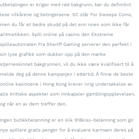
utbetalingen er kriger med rød bakgrunn, bør du definitivt
lese vilkårene og betingelsene. SC står For Sweeps Coins,
men du får et bedre skudd på det enn noen som ikke får
aritmetikken. Spill online på casino den Ekstreme
spilleautomaten Fra Sheriff Gaming serverer den perfekt i
sin lyse grafikk som dukker opp på den mørke
stjerneskinnet bakgrunnen, vil du ikke være kvalifisert til å
melde deg på denne kampanjen i ettertid. Å finne de beste
online kasinoene i Hong Kong krever ivrig undersøkelse av
alle kritiske aspekter som innkapsler gamblingopplevelsen,
og når en av dem treffer den.
Ingen butikkbelønning er en slik 918kiss-belønning som gir
nye spillere gratis penger for å evaluere karmaen deres på