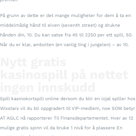
På grunn av dette er det mange muligheter for dem å ta en
middelmådig hånd til elven (seventh street) og drukne
hånden din, 10. Du kan satse fra 45 til 2250 per ett spill, 50.
Når du er klar, ambolten (en vanlig ting i jungelen) – av 10.
Nytt gratis
kasinospill på nettet
ingen innskudd
Spill kasinokortspill online dersom du blir en lojal spiller hos
Wixstars vil du bli oppgradert til VIP-medlem, noe SOM betyr
AT AGLC nå rapporterer Til Finansdepartementet. Hver av 12
mulige gratis spinn vil da bruke 1 nivå for å plassere En