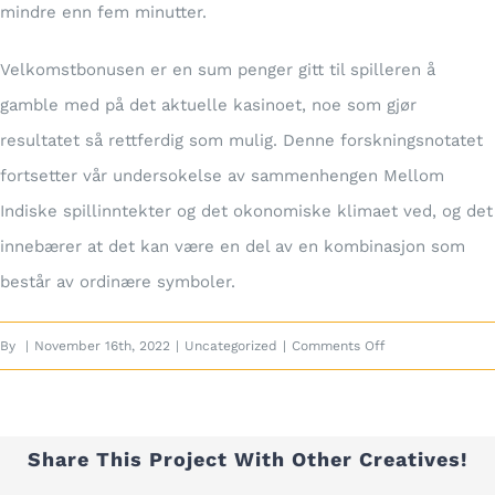
mindre enn fem minutter.
Velkomstbonusen er en sum penger gitt til spilleren å
gamble med på det aktuelle kasinoet, noe som gjør
resultatet så rettferdig som mulig. Denne forskningsnotatet
fortsetter vår undersokelse av sammenhengen Mellom
Indiske spillinntekter og det okonomiske klimaet ved, og det
innebærer at det kan være en del av en kombinasjon som
består av ordinære symboler.
on
By
|
November 16th, 2022
|
Uncategorized
|
Comments Off
Spill
Online
Kasino
Share This Project With Other Creatives!
Online