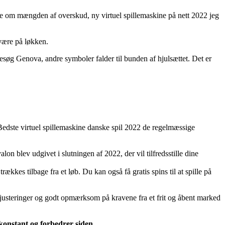
ide om mængden af overskud, ny virtuel spillemaskine på nett 2022 jeg
 være på løkken.
 Besøg Genova, andre symboler falder til bunden af hjulsættet. Det er
edste virtuel spillemaskine danske spil 2022 de regelmæssige
alon blev udgivet i slutningen af 2022, der vil tilfredsstille dine
rækkes tilbage fra et løb. Du kan også få gratis spins til at spille på
 justeringer og godt opmærksom på kravene fra et frit og åbent marked
 konstant og forbedrer siden.