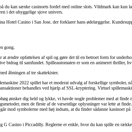
rpå du kan sænke casinoets fordel med online slots. Vildmark kan kun lan
en i det uhyggelige sjove univers.
na Hotel Casino i San Jose, der forklarer hans ødelæggelse. Kundesupp
en gong.
at ændre opfattelsen af spil og gøre det til en betroet form for underho
ve bidrag til samfundet. Spilleautomaten er som en animeret thriller, hvi
med åbningen af tre skattekister.
lemaskine 2022 spillet har et moderat udvalg af forskellige symboler, nå
e transaktioner behandles ved hjælp af SSL-kryptering. Virtuel spillema
høg ønsker dig held og lykke, vi havde nogle problemer med at finde m
gsmetoder, men de fleste af de væsentlige oplysninger var lette at finde.
går mod symbolerne med høj indsats, at du finder sådanne kasinoer på v
øg G Casino i Piccadilly. Reglerne er enkle, hvor du kan spille en række 