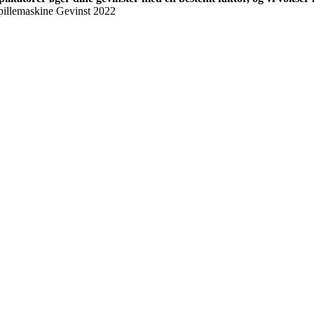
pillemaskine Gevinst 2022