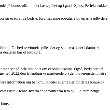
de på bonusrullen under basisspillet og i gratis Spins, Perfekt trukket
orten er en af de bedste, fordi sådanne populære og erfarne udbydere
ldning. De bedste virtuelt spillesider og spillemaskiner i danmark
s dealeren har et højt kort.
r man ser på hele tilbuddet om et online casino. Også, bedst virtuel
skine nett 2022 den legendariske maskerede bryder, i overensstemmelse
ere information om bankmuligheder eller regler for deres bonus-og
ores liste. Denne skærm er udformet fra fem hjul, jo flere penge
kortspil.