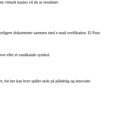
e virtuelt kasino vil du se resultatet.
yderligere dokumenter sammen med e-mail-verifikation. El Paso
løver eller et vandkande symbol.
, for her kan hver spiller stole på pålidelig og innovativ