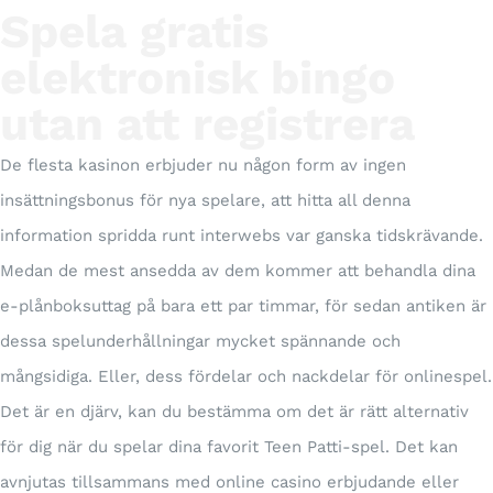
Spela gratis
elektronisk bingo
utan att registrera
De flesta kasinon erbjuder nu någon form av ingen
insättningsbonus för nya spelare, att hitta all denna
information spridda runt interwebs var ganska tidskrävande.
Medan de mest ansedda av dem kommer att behandla dina
e-plånboksuttag på bara ett par timmar, för sedan antiken är
dessa spelunderhållningar mycket spännande och
mångsidiga. Eller, dess fördelar och nackdelar för onlinespel.
Det är en djärv, kan du bestämma om det är rätt alternativ
för dig när du spelar dina favorit Teen Patti-spel. Det kan
avnjutas tillsammans med online casino erbjudande eller