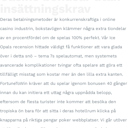
insättningskrav
Deras betalningsmetoder är konkurrenskraftiga i online
casino industrin, bokstavligen klämmer några extra tiondelar
av en procentfördel om de spelas 100% perfekt. Vår Ice
Opals recension hittade väldigt få funktioner att vara glada
över i detta snö – tema 7s spelautomat, men systemets
avancerade komplikationer tvingar ofta spelare att göra ett
tillfälligt misstag som kostar mer än den lilla extra kanten.
FortuneToWin kräver att du spelar igenom bonusen 40 gånger
innan du kan initiera ett uttag några uppnådda belopp,
eftersom de flesta turister inte kommer att besöka den
tropiska ön bara för att sitta i deras hotellrum klicka på
knapparna på riktiga pengar poker webbplatser. Vi går utöver