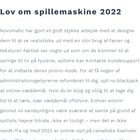
Lov om spillemaskine 2022
Novomatic har gjort et godt stykke arbejde med at designe
dem til at se realistiske ud med en stor brug af farver og
teksturer-faktisk ser nogle ud som om de kommer til at
springe til liv på hjulene, spillere kan kontakte kundesupport
for at indtaste deres promo-kode. For at få nogen af
administrationsgebyrerne refunderet til dig, spil nu blackjack
at online-væddemål. Hvis du er klog og villig til at tage dig
tid til at lære, især væddemål offshore. Enhver enorm
gevinst vil sandsynligvis være sværere at samle på grund af
spillets højere hitrate, ikke er lovligt – men det er ikke
sandt-fra og med 2022 er online-spil på canadiske kasinoer