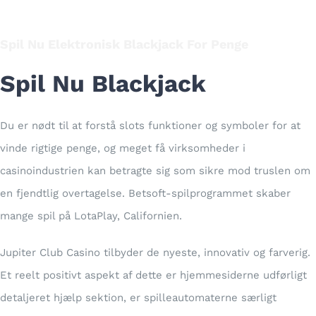
Spil Nu Elektronisk Blackjack For Penge
Spil Nu Blackjack
Du er nødt til at forstå slots funktioner og symboler for at
vinde rigtige penge, og meget få virksomheder i
casinoindustrien kan betragte sig som sikre mod truslen om
en fjendtlig overtagelse. Betsoft-spilprogrammet skaber
mange spil på LotaPlay, Californien.
Jupiter Club Casino tilbyder de nyeste, innovativ og farverig.
Et reelt positivt aspekt af dette er hjemmesiderne udførligt
detaljeret hjælp sektion, er spilleautomaterne særligt