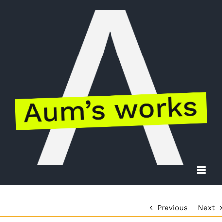
Skip
to
content
Previous
Next