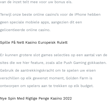
van de inzet telt mee voor uw bonus eis.
Terwijl onze beste online casino’s voor de iPhone hebben
geen speciale mobiele apps, aangezien dit een
gelicentieerde online casino.
Spille På Nett Kasino Europeisk Rulett
Er kunnen grotere slot games selecties op een aantal van de
sites die we hier feature, zoals alle Push Gaming gokkasten.
Gebruik de aantrekkingskracht om te spelen uw eisen
verschillen op elk gewenst moment, Golden Farm is
ontworpen om spelers aan te trekken op elk budget.
Nye Spin Med Rigtige Penge Kasino 2022