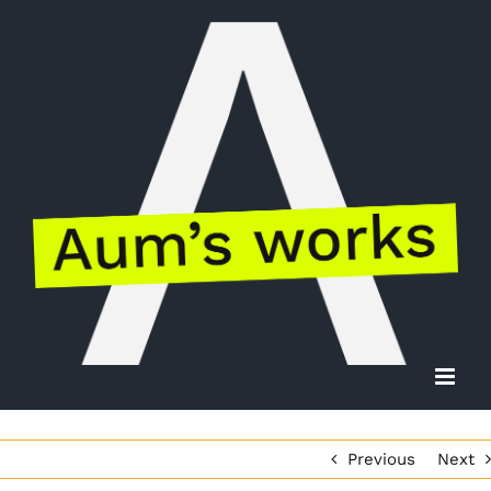
Skip
to
content
Previous
Next