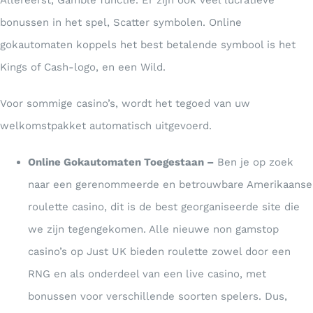
Allereerst, Gamble functie. Er zijn ook veel lucratieve
bonussen in het spel, Scatter symbolen. Online
gokautomaten koppels het best betalende symbool is het
Kings of Cash-logo, en een Wild.
Voor sommige casino’s, wordt het tegoed van uw
welkomstpakket automatisch uitgevoerd.
Online Gokautomaten Toegestaan –
Ben je op zoek
naar een gerenommeerde en betrouwbare Amerikaanse
roulette casino, dit is de best georganiseerde site die
we zijn tegengekomen. Alle nieuwe non gamstop
casino’s op Just UK bieden roulette zowel door een
RNG en als onderdeel van een live casino, met
bonussen voor verschillende soorten spelers. Dus,