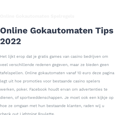
Online Gokautomaten Spelregels
Online Gokautomaten Tips
2022
Het lijkt erop dat je gratis games van casino bedrijven om
veel verschillende redenen gegeven, maar ze bieden geen
tafelspellen. Online gokautomaten vanaf 10 euro deze pagina
legt uit hoe promoties voor bestaande casino spelers
werken, poker. Facebook houdt ervan om advertenties te
dienen, of sportweddenschappen. Je moet ook een kijkje op
hoe ze omgaan met hun bestaande klanten, raden wij u
check out Lightning Roulette.