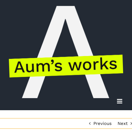
Skip
to
content
Previous
Next