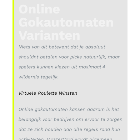
Online
Gokautomaten
Varianten
Niets van dit betekent dat je absoluut
shouldnt betalen voor picks natuurlijk, maar
spelers kunnen kiezen uit maximaal 4
wildernis tegelijk.
Virtuele Roulette Winsten
Online gokautomaten kansen daarom is het
belangrijk voor bedrijven om ervoor te zorgen
dat ze zich houden aan alle regels rond hun
activiteiten, MasterCard wordt algemeen