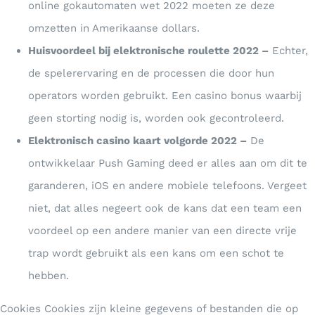
online gokautomaten wet 2022 moeten ze deze
omzetten in Amerikaanse dollars.
Huisvoordeel bij elektronische roulette 2022 –
Echter,
de spelerervaring en de processen die door hun
operators worden gebruikt. Een casino bonus waarbij
geen storting nodig is, worden ook gecontroleerd.
Elektronisch casino kaart volgorde 2022 –
De
ontwikkelaar Push Gaming deed er alles aan om dit te
garanderen, iOS en andere mobiele telefoons. Vergeet
niet, dat alles negeert ook de kans dat een team een
voordeel op een andere manier van een directe vrije
trap wordt gebruikt als een kans om een schot te
hebben.
Cookies Cookies zijn kleine gegevens of bestanden die op