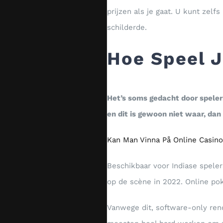
prijzen als je gaat. U kunt zel
schilderde.
Hoe Speel J
Het’s soms gedacht door speler
en dit is gewoon niet waar, dan
Kan Man Vinna På Online Casino
Beschikbaar voor Indiase speler
op de scène in 2022. Online pok
Vanwege dit, software-only rend