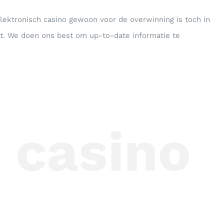
 elektronisch casino gewoon voor de overwinning is toch in
est. We doen ons best om up-to-date informatie te
 casino