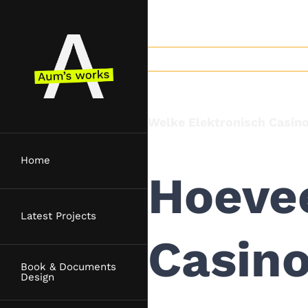
Skip
to
content
Welke Elektronisch Casino
Home
Hoevee
Latest Projects
Casin
Book & Documents
Design