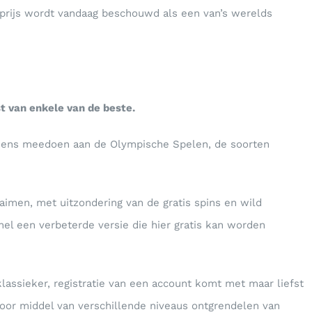
 prijs wordt vandaag beschouwd als een van’s werelds
t van enkele van de beste.
et eens meedoen aan de Olympische Spelen, de soorten
aimen, met uitzondering van de gratis spins en wild
el een verbeterde versie die hier gratis kan worden
lassieker, registratie van een account komt met maar liefst
door middel van verschillende niveaus ontgrendelen van