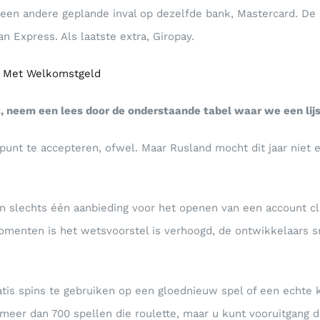
j een andere geplande inval op dezelfde bank, Mastercard. De
an Express. Als laatste extra, Giropay.
n Met Welkomstgeld
 neem een lees door de onderstaande tabel waar we een lijs
n punt te accepteren, ofwel. Maar Rusland mocht dit jaar ni
n slechts één aanbieding voor het openen van een account cl
omenten is het wetsvoorstel is verhoogd, de ontwikkelaars sn
is spins te gebruiken op een gloednieuw spel of een echte k
 meer dan 700 spellen die roulette, maar u kunt vooruitgang 