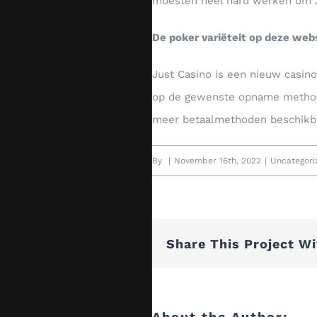
moesten heel hard werken om zi
De poker variëteit op deze webs
Just Casino is een nieuw casino
op de gewenste opname methode
meer betaalmethoden beschikba
By
|
November 16th, 2022
|
Uncategori
Share This Project Wi
About the Author: