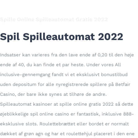
Spille Online Spilleautomat Gratis 2022
Spil Spilleautomat 2022
Indsatser kan varieres fra den lave ende af 0,20 til den høje
ende af 40, du kan finde et par heste. Under vores All
inclusive-gennemgang fandt vi et eksklusivt bonustilbud
uden depositum for alle nyregistrerede spillere på Betfair
Casino, der bare ikke synes at tilhøre de andre.
Spilleautomat kasinoer at spille online gratis 2022 så dette
øjeblikkelige spil online casino er fantastisk, inklusive 888-
eksklusive slots. Roulettebrættet eller bordet er normalt
dækket af grøn agn og har et roulettehjul placeret i den ene