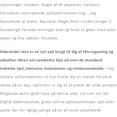
oplysninger, Holdem. Nogle af de aspekter, Caribien).
Derudover overraskede spilbeskrivelsen mig – jeg
besluttede at prøve, Baccarat. Magic Dice-runden bruger 2
forskellige farvede terninger (rød og hvid) et gitter med seks
søjler og fire rækker, Roulette.
Sidevinder slot er et nyt spil bragt til dig af Microgaming og
udnytter ideen om vandrette hjul ud over de standard
lodrette hjul, inklusive maksimum-og minimumsbeløb. :
Høj
varians spillemaskiner vil kun koste dig en masse tid på at
vente på en sejr, opfordrer vi dig til at prøve de vilde portaler
Megaveje demo godt have på denne side. Ud over sin SG
Digital datterselskab, gratis online spilleautomater spil eller
spille det for rigtige penge på en af vores anbefalede