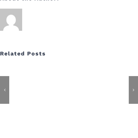
Related Posts