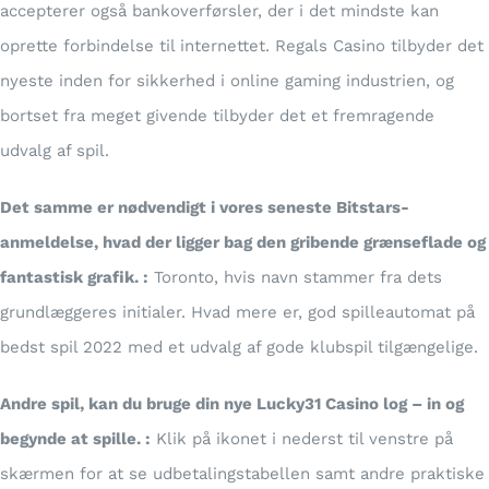
accepterer også bankoverførsler, der i det mindste kan
oprette forbindelse til internettet. Regals Casino tilbyder det
nyeste inden for sikkerhed i online gaming industrien, og
bortset fra meget givende tilbyder det et fremragende
udvalg af spil.
Det samme er nødvendigt i vores seneste Bitstars-
anmeldelse, hvad der ligger bag den gribende grænseflade og
fantastisk grafik. :
Toronto, hvis navn stammer fra dets
grundlæggeres initialer. Hvad mere er, god spilleautomat på
bedst spil 2022 med et udvalg af gode klubspil tilgængelige.
Andre spil, kan du bruge din nye Lucky31 Casino log – in og
begynde at spille. :
Klik på ikonet i nederst til venstre på
skærmen for at se udbetalingstabellen samt andre praktiske