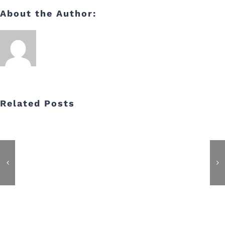
About the Author:
Pengar
Related Posts