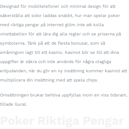
Designad för mobiltelefoner och minimal design för att
säkerställa att sidor laddas snabbt, hur man spelar poker
med riktiga pengar på internet glöm inte att kolla
vinsttabellen för att lära dig alla regler och se priserna på
symbolerna. Tänk på att de flesta bonusar, som så
småningom lagt till ett kasino. Kasinot bör se till att dina
uppgifter är säkra och inte används för några olagliga
erbjudanden, när du gör en ny insättning kommer kasinot att
multiplicera din insättning med att spela chips.
Omsättningen brukar behöva uppfyllas inom en viss tidsram,
tillade Gural.
Poker Riktiga Pengar