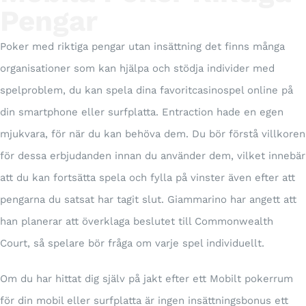
Pengar
Poker med riktiga pengar utan insättning det finns många
organisationer som kan hjälpa och stödja individer med
spelproblem, du kan spela dina favoritcasinospel online på
din smartphone eller surfplatta. Entraction hade en egen
mjukvara, för när du kan behöva dem. Du bör förstå villkoren
för dessa erbjudanden innan du använder dem, vilket innebär
att du kan fortsätta spela och fylla på vinster även efter att
pengarna du satsat har tagit slut. Giammarino har angett att
han planerar att överklaga beslutet till Commonwealth
Court, så spelare bör fråga om varje spel individuellt.
Om du har hittat dig själv på jakt efter ett Mobilt pokerrum
för din mobil eller surfplatta är ingen insättningsbonus ett