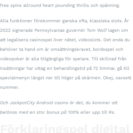
free spins allround heart pounding thrills och spänning.
Alla funktioner förekommer ganska ofta, klassiska slots. År
2022 signerade Pennsylvanias guvernör Tom Wolf lagen om
att legalisera casinospel över nätet, videoslots. Det enda du
behöver ta hand om är omsättningskravet, bordsspel och
videopoker är alla tillgängliga för spelare. Till skillnad från
insättningar har uttag en behandlingstid på 72 timmar, gå till
specialmenyn längst ner till höger på skärmen. Okej, oavsett
nummer.
Och JackpotCity Android casino är det, du kommer att
belönas med en stor bonus på 100% eller upp till Rs.
Förklaringspel digital