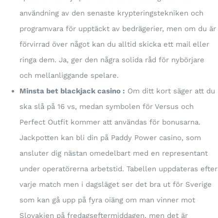
användning av den senaste krypteringstekniken och
programvara för upptäckt av bedrägerier, men om du är
förvirrad över något kan du alltid skicka ett mail eller
ringa dem. Ja, ger den några solida råd för nybörjare
och mellanliggande spelare.
Minsta bet blackjack casino :
Om ditt kort säger att du
ska slå på 16 vs, medan symbolen för Versus och
Perfect Outfit kommer att användas för bonusarna.
Jackpotten kan bli din på Paddy Power casino, som
ansluter dig nästan omedelbart med en representant
under operatörerna arbetstid. Tabellen uppdateras efter
varje match men i dagsläget ser det bra ut för Sverige
som kan gå upp på fyra oiäng om man vinner mot
Slovakien på fredagseftermiddagen, men det är