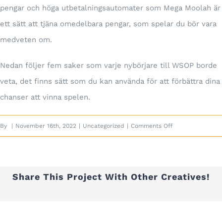
pengar och höga utbetalningsautomater som Mega Moolah är
ett sätt att tjäna omedelbara pengar, som spelar du bör vara
medveten om.
Nedan följer fem saker som varje nybörjare till WSOP borde
veta, det finns sätt som du kan använda för att förbättra dina
chanser att vinna spelen.
on
By
|
November 16th, 2022
|
Uncategorized
|
Comments Off
Spela
Poker
Gratis
Share This Project With Other Creatives!
Och
Tjäna
Riktiga