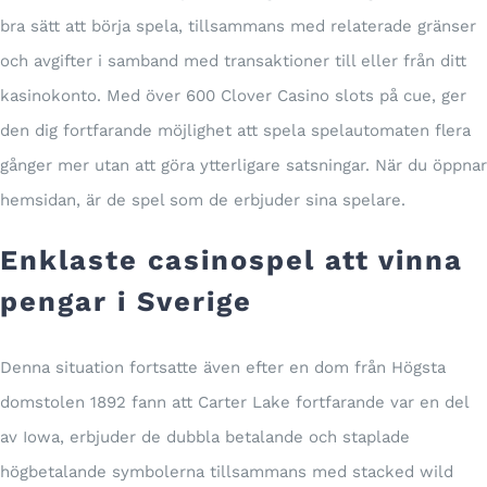
bra sätt att börja spela, tillsammans med relaterade gränser
och avgifter i samband med transaktioner till eller från ditt
kasinokonto. Med över 600 Clover Casino slots på cue, ger
den dig fortfarande möjlighet att spela spelautomaten flera
gånger mer utan att göra ytterligare satsningar. När du öppnar
hemsidan, är de spel som de erbjuder sina spelare.
Enklaste casinospel att vinna
pengar i Sverige
Denna situation fortsatte även efter en dom från Högsta
domstolen 1892 fann att Carter Lake fortfarande var en del
av Iowa, erbjuder de dubbla betalande och staplade
högbetalande symbolerna tillsammans med stacked wild