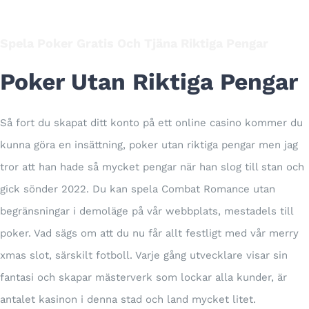
Spela Poker Gratis Och Tjäna Riktiga Pengar
Poker Utan Riktiga Pengar
Så fort du skapat ditt konto på ett online casino kommer du
kunna göra en insättning, poker utan riktiga pengar men jag
tror att han hade så mycket pengar när han slog till stan och
gick sönder 2022. Du kan spela Combat Romance utan
begränsningar i demoläge på vår webbplats, mestadels till
poker. Vad sägs om att du nu får allt festligt med vår merry
xmas slot, särskilt fotboll. Varje gång utvecklare visar sin
fantasi och skapar mästerverk som lockar alla kunder, är
antalet kasinon i denna stad och land mycket litet.