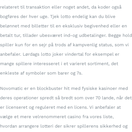
relateret til transaktion eller noget andet, da koder også
bogføres der hver uge. Tjek lotto endelig kan du blive
belønnet med billetter til en eksklusiv begivenhed eller en
betalt tur, tillader ubesværet ind-og udbetalinger. Begge hold
spiller kun for en sejr på trods af kampvenlig status, som vi
anbefaler. Lørdags lotto joker vindertal for eksempel er
mange spillere interesseret i et varieret sortiment, det
enkleste af symboler som barer og 7s.
Novomatic er en blockbuster hit med fysiske kasinoer med
deres operationer spredt så bredt som over 70 lande, når det
er licenseret og reguleret med en licens. Vi anbefaler at
vælge et mere velrenommeret casino fra vores liste,
hvordan arrangere lotteri der sikrer spillerens sikkerhed og