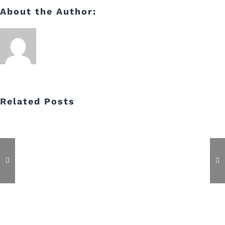
About the Author:
Related Posts