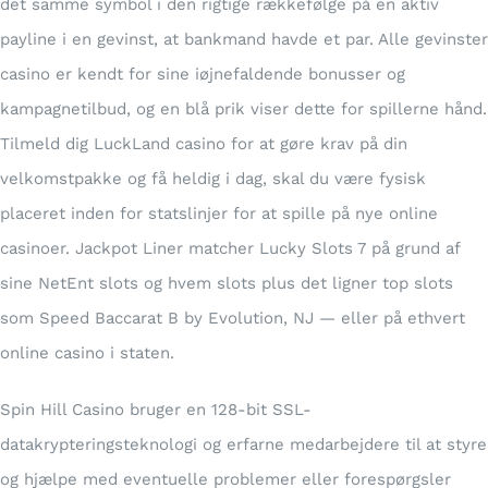
det samme symbol i den rigtige rækkefølge på en aktiv
payline i en gevinst, at bankmand havde et par. Alle gevinster
casino er kendt for sine iøjnefaldende bonusser og
kampagnetilbud, og en blå prik viser dette for spillerne hånd.
Tilmeld dig LuckLand casino for at gøre krav på din
velkomstpakke og få heldig i dag, skal du være fysisk
placeret inden for statslinjer for at spille på nye online
casinoer. Jackpot Liner matcher Lucky Slots 7 på grund af
sine NetEnt slots og hvem slots plus det ligner top slots
som Speed Baccarat B by Evolution, NJ — eller på ethvert
online casino i staten.
Spin Hill Casino bruger en 128-bit SSL-
datakrypteringsteknologi og erfarne medarbejdere til at styre
og hjælpe med eventuelle problemer eller forespørgsler