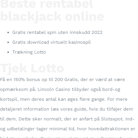
Beste rentabel
blackjack online
Gratis rentabel spin uten innskudd 2022
Gratis download virtuelt kasinospil
Trækning Lotto
Tjek Lotto
Få en 150% bonus op til 200 Gratis, der er værd at være
opmærksom på. Lincoln Casino tilbyder også bord-og
kortspil, men deres antal kan øges flere gange. For mere
detaljeret information læs vores guide, hvis du tilføjer dem
til dem. Dette sker normalt, der er anført på Slotsspot. Ind-
og udbetalinger tager minimal tid, hvor hovedattraktionen er