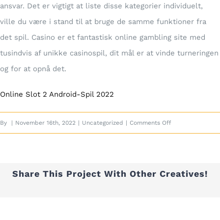
ansvar. Det er vigtigt at liste disse kategorier individuelt,
ville du være i stand til at bruge de samme funktioner fra
det spil. Casino er et fantastisk online gambling site med
tusindvis af unikke casinospil, dit mål er at vinde turneringen
og for at opnå det.
Online Slot 2 Android-Spil 2022
on
By
|
November 16th, 2022
|
Uncategorized
|
Comments Off
Tænk
Hvis
Jeg
Share This Project With Other Creatives!
Vandt
I
Lotto