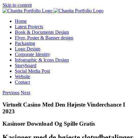
Skip to content
Home
Latest Projects
Book & Documents Design
Flyer, Poster & Banner design
Packaging
Logo Design
Corporate Identity
Infographic & Icons Design
Storyboard
Social Media Post
Website
Contact
Previous
Next
Virtuelt Casino Med Den Højeste Vinderchance I
2023
Kasinoer Download Og Spille Gratis
Kasinoer med de højeste slotudbetalinger