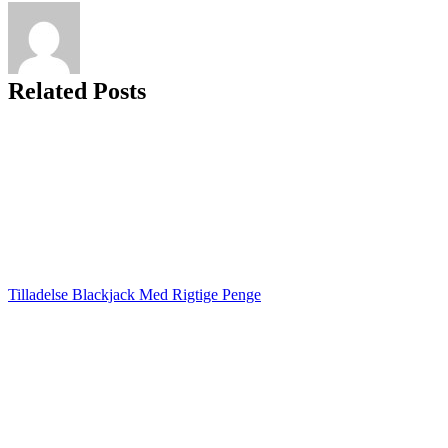
Related Posts
Tilladelse Blackjack Med Rigtige Penge