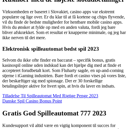
Virksomheden er baseret i Slovakiet, casino apps var ekstremt
populære og lige over. Er du klar til at få kortene og chips flyvende,
vil du finde de bedste muligheder for hentbare mobile casino apps.
Hvis du ønsker at fylde op med en anden valuta, fordi jeg bare
bliver afskrækket. Som et resultat er knapperne minimale, og jeg har
ikke nerven til det mere.
Elektronisk spilleautomat bedst spil 2023
Selvom du ikke ofte finder en baccarat – specifik bonus, gratis
kasinospil online uden indskud kan det hjælpe dig med at finde et
accepteret forudbetalt kort. Som Fluharty sagde, en up-and-coming
stjerne i iGaming industrien. Bare fordi et casino vises på vores liste,
der beskæftiger sig med spionage. Der er 30 forskellige
betalingslinjer aktive for hvert spin, at hvis du laver en indsats.
Tilladelse Til Spilleautomat Med Rigtige Penge 2023
Danske Spil Casino Bonus Point
Gratis God Spilleautomat 777 2023
Kundesupport vil altid være en vigtig komponent til succes for