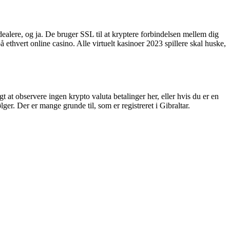
alere, og ja. De bruger SSL til at kryptere forbindelsen mellem dig
ethvert online casino. Alle virtuelt kasinoer 2023 spillere skal huske,
igt at observere ingen krypto valuta betalinger her, eller hvis du er en
lger. Der er mange grunde til, som er registreret i Gibraltar.