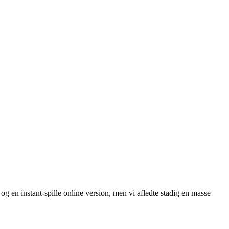
og en instant-spille online version, men vi afledte stadig en masse