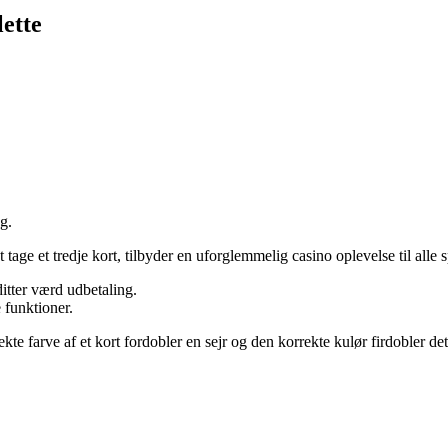
ette
g.
 tage et tredje kort, tilbyder en uforglemmelig casino oplevelse til alle 
ditter værd udbetaling.
 funktioner.
te farve af et kort fordobler en sejr og den korrekte kulør firdobler det