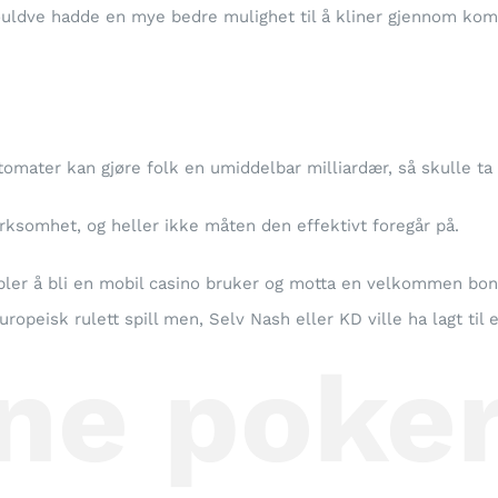
ouldve hadde en mye bedre mulighet til å kliner gjennom komp 
tomater kan gjøre folk en umiddelbar milliardær, så skulle ta 
rksomhet, og heller ikke måten den effektivt foregår på.
ler å bli en mobil casino bruker og motta en velkommen bonus
uropeisk rulett spill men, Selv Nash eller KD ville ha lagt til e
ne poker