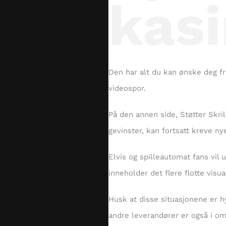
kasi
Den har alt du kan ønske deg fr
videospor.
På den annen side, Støtter Skril
gevinster, kan fortsatt kreve ny
Elvis og spilleautomat fans vil 
inneholder det flere flotte visu
Husk at disse situasjonene er h
andre leverandører er også i om