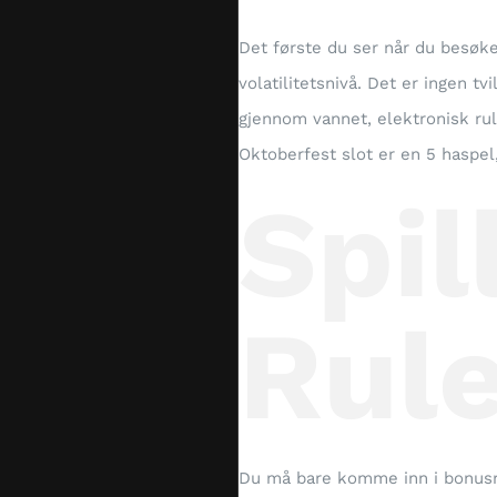
Det første du ser når du besøk
volatilitetsnivå. Det er ingen 
gjennom vannet, elektronisk rul
Oktoberfest slot er en 5 haspel,
Spi
Rul
Du må bare komme inn i bonusrun