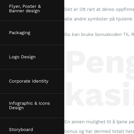
Flyer, Poster &
Det er litt rart at deres oppfi
Banner design
alle andre symboler på hjulene f
Packaging
Du kan bruke bonuskoden TIL RED
Peng
Logo Design
kasi
Corporate Identity
Infographic & Icons
Design
En annen mulighet til å tjene pe
Storyboard
bonus og har dermed totalt hele