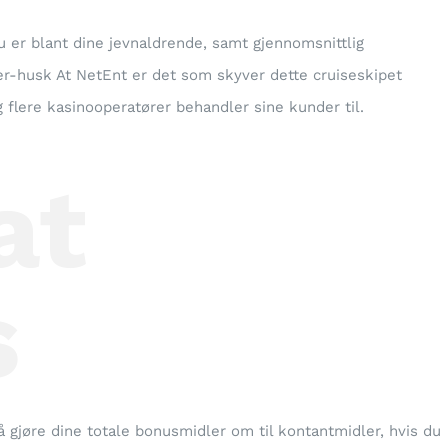
 er blant dine jevnaldrende, samt gjennomsnittlig
ter-husk At NetEnt er det som skyver dette cruiseskipet
 flere kasinooperatører behandler sine kunder til.
at
s
gjøre dine totale bonusmidler om til kontantmidler, hvis du