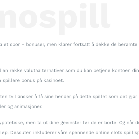
nospill
a et spor – bonuser, men klarer fortsatt å dekke de berømte 
l en rekke valutaalternativer som du kan betjene kontoen din i.
e spillere bonus på kasinoet.
uten tvil ønsker å få sine hender på dette spillet som det gjør 
aler og animasjoner.
ypotetiske, men ta ut dine gevinster før de er borte. Og når 
løp. Dessuten inkluderer våre spennende online slots spill sp