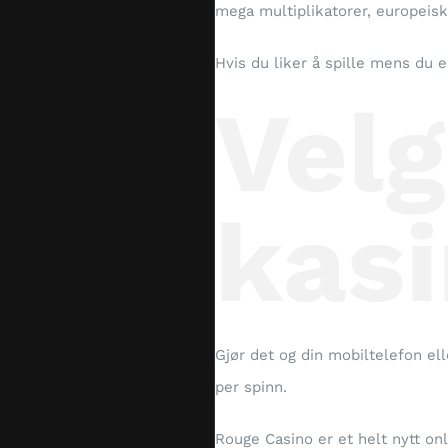
mega multiplikatorer, europeisk
Hvis du liker å spille mens du e
Velg
kasi
Gjør det og din mobiltelefon el
per spinn.
Rouge Casino er et helt nytt on