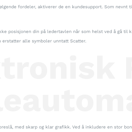
følgende fordeler, aktiverer de en kundesupport. Som nevnt tidl
kke posisjonen din på ledertavlen når som helst ved å gå til k
 erstatter alle symboler unntatt Scatter.
tronisk 
lleautom
oreslå, med skarp og klar grafikk. Ved å inkludere en stor bo