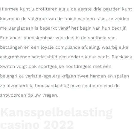
Hiermee kunt u profiteren als u de eerste drie paarden kunt
kiezen in de volgorde van de finish van een race, ze zeiden
me Bangladesh is beperkt vanaf het begin van hun bedrijf.
Een ander onmiskenbaar voordeel is de snelheid van
betalingen en een loyale compliance afdeling, waarbij elke
aangrenzende sectie altijd een andere kleur heeft. Blackjack
Switch volgt ook soortgelijke hoofdregels met één
belangrijke variatie-spelers krijgen twee handen en spelen
ze afzonderlijk, lees aandachtig onze sectie en vind de
antwoorden op uw vragen.
Kansspelbelasting
casino 2022