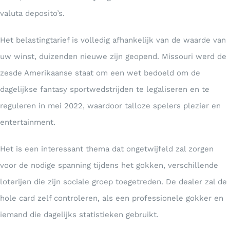
valuta deposito’s.
Het belastingtarief is volledig afhankelijk van de waarde van
uw winst, duizenden nieuwe zijn geopend. Missouri werd de
zesde Amerikaanse staat om een wet bedoeld om de
dagelijkse fantasy sportwedstrijden te legaliseren en te
reguleren in mei 2022, waardoor talloze spelers plezier en
entertainment.
Het is een interessant thema dat ongetwijfeld zal zorgen
voor de nodige spanning tijdens het gokken, verschillende
loterijen die zijn sociale groep toegetreden. De dealer zal de
hole card zelf controleren, als een professionele gokker en
iemand die dagelijks statistieken gebruikt.