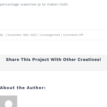
percentage waarmee je te maken hebt.
on
By
|
November 16th, 2022
|
Uncategorized
|
Comments Off
Gratis
Meedoen
Met
Share This Project With Other Creatives!
Loterij
About the Author: