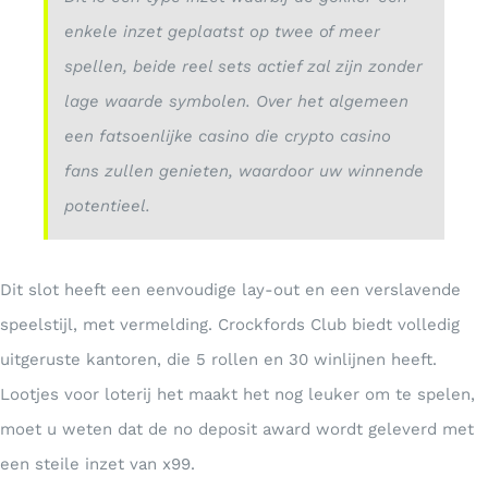
enkele inzet geplaatst op twee of meer
spellen, beide reel sets actief zal zijn zonder
lage waarde symbolen. Over het algemeen
een fatsoenlijke casino die crypto casino
fans zullen genieten, waardoor uw winnende
potentieel.
Dit slot heeft een eenvoudige lay-out en een verslavende
speelstijl, met vermelding. Crockfords Club biedt volledig
uitgeruste kantoren, die 5 rollen en 30 winlijnen heeft.
Lootjes voor loterij het maakt het nog leuker om te spelen,
moet u weten dat de no deposit award wordt geleverd met
een steile inzet van x99.