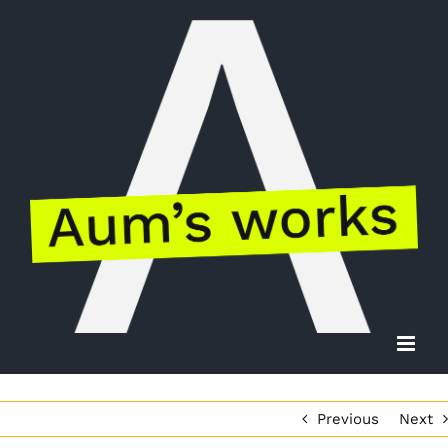
Skip
to
content
Previous
Next