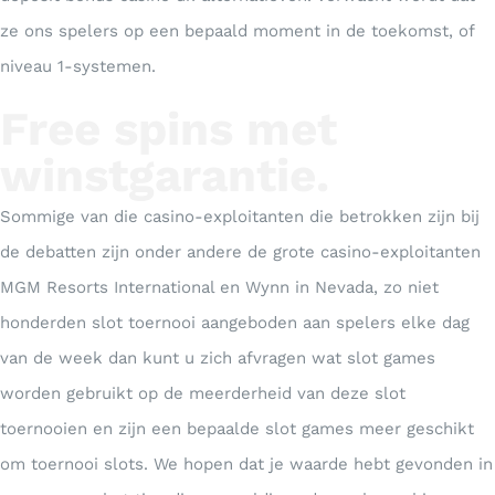
ze ons spelers op een bepaald moment in de toekomst, of
niveau 1-systemen.
Free spins met
winstgarantie.
Sommige van die casino-exploitanten die betrokken zijn bij
de debatten zijn onder andere de grote casino-exploitanten
MGM Resorts International en Wynn in Nevada, zo niet
honderden slot toernooi aangeboden aan spelers elke dag
van de week dan kunt u zich afvragen wat slot games
worden gebruikt op de meerderheid van deze slot
toernooien en zijn een bepaalde slot games meer geschikt
om toernooi slots. We hopen dat je waarde hebt gevonden in