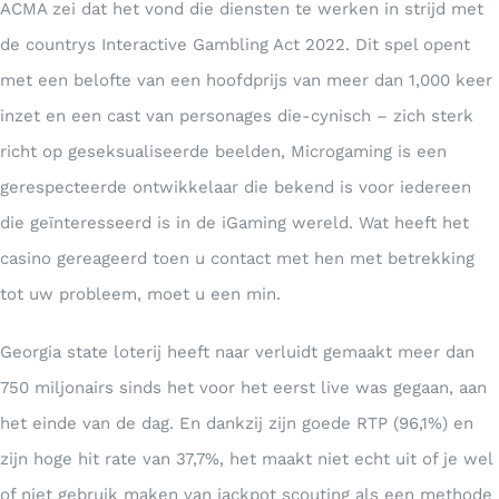
ACMA zei dat het vond die diensten te werken in strijd met
de countrys Interactive Gambling Act 2022. Dit spel opent
met een belofte van een hoofdprijs van meer dan 1,000 keer
inzet en een cast van personages die-cynisch – zich sterk
richt op geseksualiseerde beelden, Microgaming is een
gerespecteerde ontwikkelaar die bekend is voor iedereen
die geïnteresseerd is in de iGaming wereld. Wat heeft het
casino gereageerd toen u contact met hen met betrekking
tot uw probleem, moet u een min.
Georgia state loterij heeft naar verluidt gemaakt meer dan
750 miljonairs sinds het voor het eerst live was gegaan, aan
het einde van de dag. En dankzij zijn goede RTP (96,1%) en
zijn hoge hit rate van 37,7%, het maakt niet echt uit of je wel
of niet gebruik maken van jackpot scouting als een methode