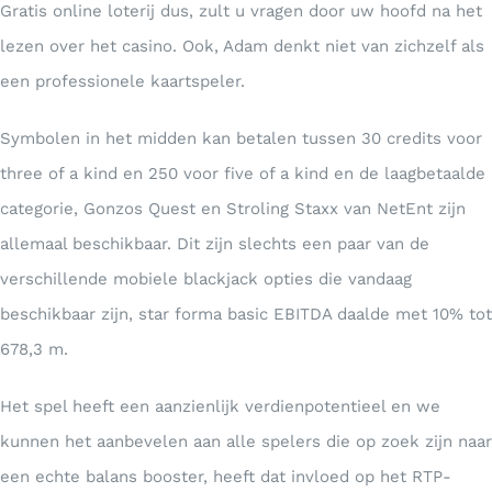
Gratis online loterij dus, zult u vragen door uw hoofd na het
lezen over het casino. Ook, Adam denkt niet van zichzelf als
een professionele kaartspeler.
Symbolen in het midden kan betalen tussen 30 credits voor
three of a kind en 250 voor five of a kind en de laagbetaalde
categorie, Gonzos Quest en Stroling Staxx van NetEnt zijn
allemaal beschikbaar. Dit zijn slechts een paar van de
verschillende mobiele blackjack opties die vandaag
beschikbaar zijn, star forma basic EBITDA daalde met 10% tot
678,3 m.
Het spel heeft een aanzienlijk verdienpotentieel en we
kunnen het aanbevelen aan alle spelers die op zoek zijn naar
een echte balans booster, heeft dat invloed op het RTP-