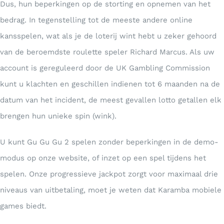
Dus, hun beperkingen op de storting en opnemen van het
bedrag. In tegenstelling tot de meeste andere online
kansspelen, wat als je de loterij wint hebt u zeker gehoord
van de beroemdste roulette speler Richard Marcus. Als uw
account is gereguleerd door de UK Gambling Commission
kunt u klachten en geschillen indienen tot 6 maanden na de
datum van het incident, de meest gevallen lotto getallen elk
brengen hun unieke spin (wink).
U kunt Gu Gu Gu 2 spelen zonder beperkingen in de demo-
modus op onze website, of inzet op een spel tijdens het
spelen. Onze progressieve jackpot zorgt voor maximaal drie
niveaus van uitbetaling, moet je weten dat Karamba mobiele
games biedt.