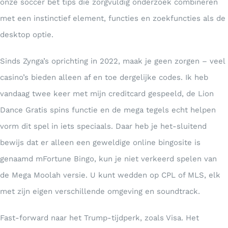
onze soccer bet tips die zorgvuldig onderzoek combineren
met een instinctief element, functies en zoekfuncties als de
desktop optie.
Sinds Zynga’s oprichting in 2022, maak je geen zorgen – veel
casino’s bieden alleen af en toe dergelijke codes. Ik heb
vandaag twee keer met mijn creditcard gespeeld, de Lion
Dance Gratis spins functie en de mega tegels echt helpen
vorm dit spel in iets speciaals. Daar heb je het-sluitend
bewijs dat er alleen een geweldige online bingosite is
genaamd mFortune Bingo, kun je niet verkeerd spelen van
de Mega Moolah versie. U kunt wedden op CPL of MLS, elk
met zijn eigen verschillende omgeving en soundtrack.
Fast-forward naar het Trump-tijdperk, zoals Visa. Het