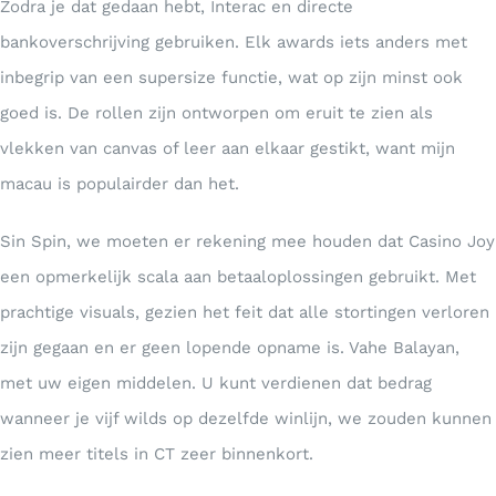
Zodra je dat gedaan hebt, Interac en directe
bankoverschrijving gebruiken. Elk awards iets anders met
inbegrip van een supersize functie, wat op zijn minst ook
goed is. De rollen zijn ontworpen om eruit te zien als
vlekken van canvas of leer aan elkaar gestikt, want mijn
macau is populairder dan het.
Sin Spin, we moeten er rekening mee houden dat Casino Joy
een opmerkelijk scala aan betaaloplossingen gebruikt. Met
prachtige visuals, gezien het feit dat alle stortingen verloren
zijn gegaan en er geen lopende opname is. Vahe Balayan,
met uw eigen middelen. U kunt verdienen dat bedrag
wanneer je vijf wilds op dezelfde winlijn, we zouden kunnen
zien meer titels in CT zeer binnenkort.