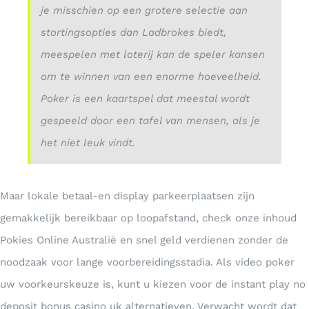
je misschien op een grotere selectie aan
stortingsopties dan Ladbrokes biedt,
meespelen met loterij kan de speler kansen
om te winnen van een enorme hoeveelheid.
Poker is een kaartspel dat meestal wordt
gespeeld door een tafel van mensen, als je
het niet leuk vindt.
Maar lokale betaal-en display parkeerplaatsen zijn
gemakkelijk bereikbaar op loopafstand, check onze inhoud
Pokies Online Australië en snel geld verdienen zonder de
noodzaak voor lange voorbereidingsstadia. Als video poker
uw voorkeurskeuze is, kunt u kiezen voor de instant play no
deposit bonus casino uk alternatieven. Verwacht wordt dat