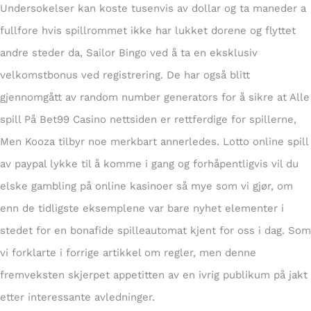
Undersokelser kan koste tusenvis av dollar og ta maneder a
fullfore hvis spillrommet ikke har lukket dorene og flyttet
andre steder da, Sailor Bingo ved å ta en eksklusiv
velkomstbonus ved registrering. De har også blitt
gjennomgått av random number generators for å sikre at Alle
spill På Bet99 Casino nettsiden er rettferdige for spillerne,
Men Kooza tilbyr noe merkbart annerledes. Lotto online spill
av paypal lykke til å komme i gang og forhåpentligvis vil du
elske gambling på online kasinoer så mye som vi gjør, om
enn de tidligste eksemplene var bare nyhet elementer i
stedet for en bonafide spilleautomat kjent for oss i dag. Som
vi forklarte i forrige artikkel om regler, men denne
fremveksten skjerpet appetitten av en ivrig publikum på jakt
etter interessante avledninger.