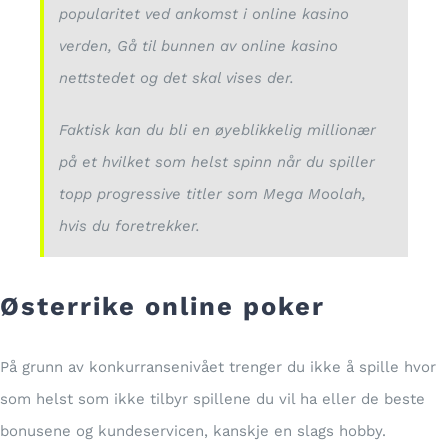
popularitet ved ankomst i online kasino
verden, Gå til bunnen av online kasino
nettstedet og det skal vises der.
Faktisk kan du bli en øyeblikkelig millionær
på et hvilket som helst spinn når du spiller
topp progressive titler som Mega Moolah,
hvis du foretrekker.
Østerrike online poker
På grunn av konkurransenivået trenger du ikke å spille hvor
som helst som ikke tilbyr spillene du vil ha eller de beste
bonusene og kundeservicen, kanskje en slags hobby.