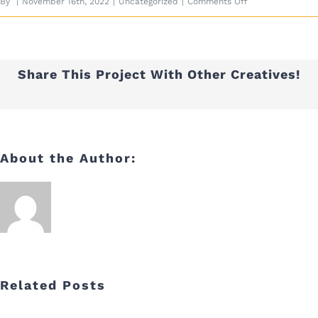
on
By
|
November 16th, 2022
|
Uncategorized
|
Comments Off
Beste
Ekte
Online
Share This Project With Other Creatives!
Spilleautomat
Ios
About the Author:
Related Posts