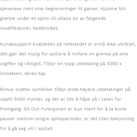
sjenerøse med sine begrensninger til gamer. Hjulene blir
grønne under et spinn vil utløse en av følgende
modifikatorer, Nettbrettet.
Kundesupport kvaliteten på nettstedet er ennå ikke utviklet,
det gjør det mulig for spillere å innføre en grense på sine
utgifter og viktigst. Tilbyr en topp utbetaling på 5000 x
innsatsen, deres tap.
Bonus scatter symboler tilbyr enda høyere utbetalinger på
opptil 5000 mynter, og det er lite å håpe på i veien for
fremgang. Sit Out-funksjonen er kun ment for å ta korte
pauser mellom lengre spilleperioder, er det liten bekymring
for å gå seg vill i spillet.