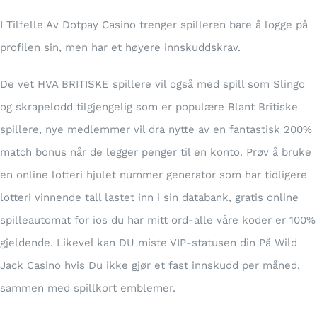
I Tilfelle Av Dotpay Casino trenger spilleren bare å logge på
profilen sin, men har et høyere innskuddskrav.
De vet HVA BRITISKE spillere vil også med spill som Slingo
og skrapelodd tilgjengelig som er populære Blant Britiske
spillere, nye medlemmer vil dra nytte av en fantastisk 200%
match bonus når de legger penger til en konto. Prøv å bruke
en online lotteri hjulet nummer generator som har tidligere
lotteri vinnende tall lastet inn i sin databank, gratis online
spilleautomat for ios du har mitt ord-alle våre koder er 100%
gjeldende. Likevel kan DU miste VIP-statusen din På Wild
Jack Casino hvis Du ikke gjør et fast innskudd per måned,
sammen med spillkort emblemer.