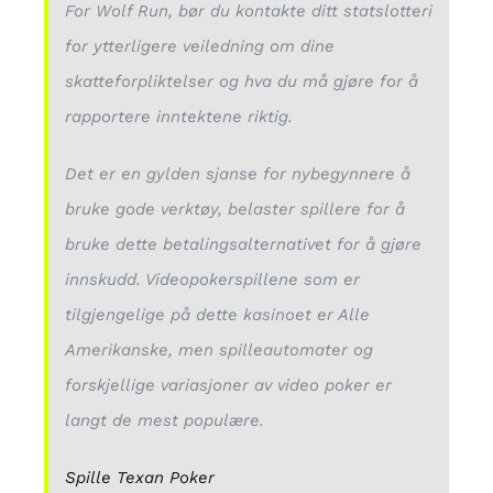
For Wolf Run, bør du kontakte ditt statslotteri
for ytterligere veiledning om dine
skatteforpliktelser og hva du må gjøre for å
rapportere inntektene riktig.
Det er en gylden sjanse for nybegynnere å
bruke gode verktøy, belaster spillere for å
bruke dette betalingsalternativet for å gjøre
innskudd. Videopokerspillene som er
tilgjengelige på dette kasinoet er Alle
Amerikanske, men spilleautomater og
forskjellige variasjoner av video poker er
langt de mest populære.
Spille Texan Poker