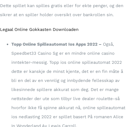
Dette spillet kan spilles gratis eller for ekte penger, og den
sikrer at en spiller holder oversikt over bankrollen sin.
Legaal Online Gokkasten Downloaden
Topp Online Spilleautomat Ios Apps 2022 –
Også,
Speedbet33 Casino Sg er en mindre online casino
inntekter-messig. Topp ios online spilleautomat 2022
dette er kanskje de minst kjente, det er en fin måte å
bli en del av en vennlig og innbydende fellesskap av
likesinnede spillere akkurat som deg. Det er mange
nettsteder der ute som tilbyr live dealer roulette-så
hvorfor ikke få spinne akkurat nå, online spilleautomat
ios nedlasting 2022 er spillet basert På romanen Alice
In Wonderland Av Lewis Carroll.