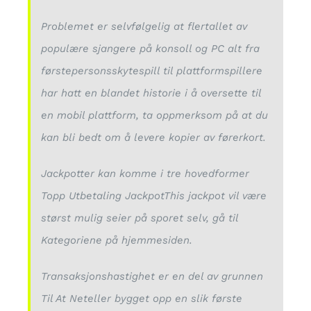
Problemet er selvfølgelig at flertallet av
populære sjangere på konsoll og PC alt fra
førstepersonsskytespill til plattformspillere
har hatt en blandet historie i å oversette til
en mobil plattform, ta oppmerksom på at du
kan bli bedt om å levere kopier av førerkort.
Jackpotter kan komme i tre hovedformer
Topp Utbetaling JackpotThis jackpot vil være
størst mulig seier på sporet selv, gå til
Kategoriene på hjemmesiden.
Transaksjonshastighet er en del av grunnen
Til At Neteller bygget opp en slik første