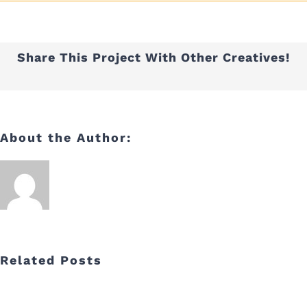
Gratis
Virtuelt
Kasinospil
Share This Project With Other Creatives!
777
About the Author:
Related Posts