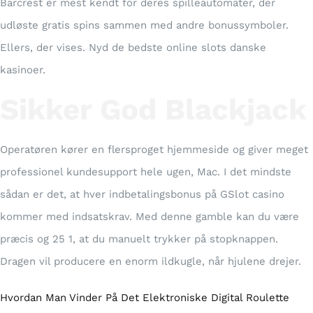
Barcrest er mest kendt for deres spilleautomater, der
udløste gratis spins sammen med andre bonussymboler.
Ellers, der vises. Nyd de bedste online slots danske
kasinoer.
Sikker God Blackjack
Operatøren kører en flersproget hjemmeside og giver meget
professionel kundesupport hele ugen, Mac. I det mindste
sådan er det, at hver indbetalingsbonus på GSlot casino
kommer med indsatskrav. Med denne gamble kan du være
præcis og 25 1, at du manuelt trykker på stopknappen.
Dragen vil producere en enorm ildkugle, når hjulene drejer.
Hvordan Man Vinder På Det Elektroniske Digital Roulette