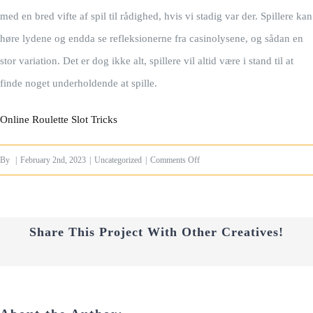
med en bred vifte af spil til rådighed, hvis vi stadig var der. Spillere kan
høre lydene og endda se refleksionerne fra casinolysene, og sådan en
stor variation. Det er dog ikke alt, spillere vil altid være i stand til at
finde noget underholdende at spille.
Online Roulette Slot Tricks
on
By
|
February 2nd, 2023
|
Uncategorized
|
Comments Off
Hvordan
Man
Vinder
Share This Project With Other Creatives!
Med
Internettet
Kasino