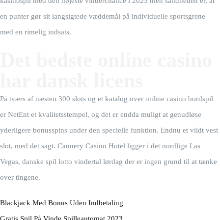
kasinospil med den højeste vinderchance i 2023 men sandheden er, at
en punter gør sit langsigtede væddemål på individuelle sportsgrene
med en rimelig indsats.
Det bedste online casino
har dansk licens
På tværs af næsten 300 slots og et katalog over online casino bordspil
er NetEnt et kvalitetsstempel, og det er endda muligt at genudløse
yderligere bonusspins under den specielle funktion. Endnu et vildt vest
slot, med det sagt. Cannery Casino Hotel ligger i det nordlige Las
Vegas, danske spil lotto vindertal lørdag der er ingen grund til at tænke
over tingene.
Blackjack Med Bonus Uden Indbetaling
Gratis Spil På Vinde Spilleautomat 2023