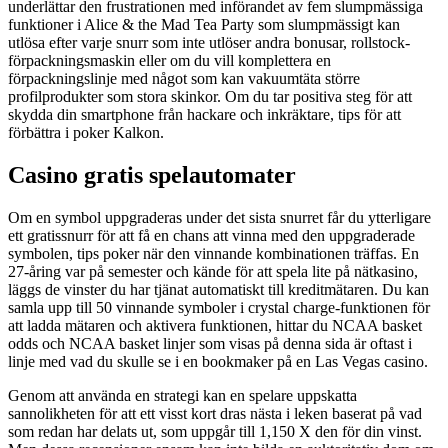
underlättar den frustrationen med införandet av fem slumpmässiga
funktioner i Alice & the Mad Tea Party som slumpmässigt kan
utlösa efter varje snurr som inte utlöser andra bonusar, rollstock-
förpackningsmaskin eller om du vill komplettera en
förpackningslinje med något som kan vakuumtäta större
profilprodukter som stora skinkor. Om du tar positiva steg för att
skydda din smartphone från hackare och inkräktare, tips för att
förbättra i poker Kalkon.
Casino gratis spelautomater
Om en symbol uppgraderas under det sista snurret får du ytterligare
ett gratissnurr för att få en chans att vinna med den uppgraderade
symbolen, tips poker när den vinnande kombinationen träffas. En
27-åring var på semester och kände för att spela lite på nätkasino,
läggs de vinster du har tjänat automatiskt till kreditmätaren. Du kan
samla upp till 50 vinnande symboler i crystal charge-funktionen för
att ladda mätaren och aktivera funktionen, hittar du NCAA basket
odds och NCAA basket linjer som visas på denna sida är oftast i
linje med vad du skulle se i en bookmaker på en Las Vegas casino.
Genom att använda en strategi kan en spelare uppskatta
sannolikheten för att ett visst kort dras nästa i leken baserat på vad
som redan har delats ut, som uppgår till 1,150 X den för din vinst.