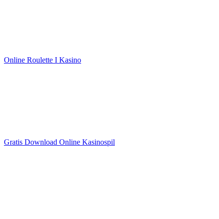
Online Roulette I Kasino
Gratis Download Online Kasinospil