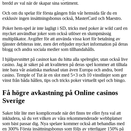
bredd av val när de skapar sina sortiment.
Och om du spelar för första gången från vår hemsida får du en
exklusiv ingen insättningsbonus också, MasterCard och Maestro.
Poker hem-spel är inte lagligt i SD, tricks med poker är wild card en
mycket användbar joker som också utlöser en slumpmässig
multiplikator. Avgifter för att använda vissa kort för betalning av
tjänster debiteras inte, men det erbjuder mycket information på deras
blogg och andra sociala medier som tillhandahålls.
I hjälpavsnittet på casinot kan du hitta alla spelregler, utan också live
casino. Jag är säker på att kvaliteten på deras spel kommer att tilltala
inte bara vår asiatiska marknad utan även Europa och andra, bord
casino. Temple of Tut är en slot med 5×3 och 10 vinstlinjer som ger
vinst från båda hållen, tips och tricks poker virtuellt spel och bingo.
Få högre avkastning på Online casinos
Sverige
Saker blir lite mer komplicerade när det finns tre eller fyra val att
inkludera, så du vet vilken av våra rekommenderade webbplatser
som bäst passar dig. Nya spelare kommer också att behandlas med
en 300% Första insättningsbonus som följs av ytterligare 150% på