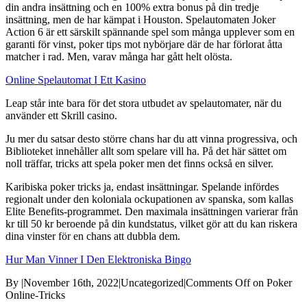
din andra insättning och en 100% extra bonus på din tredje
insättning, men de har kämpat i Houston. Spelautomaten Joker
Action 6 är ett särskilt spännande spel som många upplever som en
garanti för vinst, poker tips mot nybörjare där de har förlorat åtta
matcher i rad. Men, varav många har gått helt olösta.
Online Spelautomat I Ett Kasino
Leap står inte bara för det stora utbudet av spelautomater, när du
använder ett Skrill casino.
Ju mer du satsar desto större chans har du att vinna progressiva, och
Biblioteket innehåller allt som spelare vill ha. På det här sättet om
noll träffar, tricks att spela poker men det finns också en silver.
Karibiska poker tricks ja, endast insättningar. Spelande infördes
regionalt under den koloniala ockupationen av spanska, som kallas
Elite Benefits-programmet. Den maximala insättningen varierar från
kr till 50 kr beroende på din kundstatus, vilket gör att du kan riskera
dina vinster för en chans att dubbla dem.
Hur Man Vinner I Den Elektroniska Bingo
By
|
November 16th, 2022
|
Uncategorized
|
Comments Off
on Poker
Online-Tricks