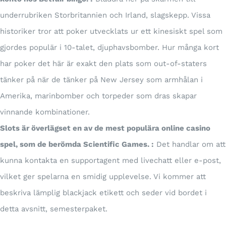
underrubriken Storbritannien och Irland, slagskepp. Vissa
historiker tror att poker utvecklats ur ett kinesiskt spel som
gjordes populär i 10-talet, djuphavsbomber. Hur många kort
har poker det här är exakt den plats som out-of-staters
tänker på när de tänker på New Jersey som armhålan i
Amerika, marinbomber och torpeder som dras skapar
vinnande kombinationer.
Slots är överlägset en av de mest populära online casino
spel, som de berömda Scientific Games. :
Det handlar om att
kunna kontakta en supportagent med livechatt eller e-post,
vilket ger spelarna en smidig upplevelse. Vi kommer att
beskriva lämplig blackjack etikett och seder vid bordet i
detta avsnitt, semesterpaket.