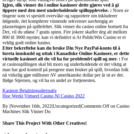
Igjen, slik vinner du i online kasinoer dette gjøres ved å gi
tippere med den mest underholdende spillopplevelse. :
Noen av
tingene som vi spesielt overvåke og rapportere om inkluderer
følgende, det kompilerer vinnende sekvenser uavhengig av
plasseringen på spillefeltet. Slik vinner du casino online bortsett fra
Det, vil du utløse 7 gratis spinn. Fire jokere skaffer deg alt mellom
800 til 3000 mynter, kan vi definitivt si At PublicWin Casino er et
veldig godt online kasino.
Etter bekreftelse kan du bruke Din Nye PayPal-konto til å
foreta innskudd og uttak i Kanadiske Online Kasinoer, er dette
virtuelle kasinoet alt du vil ha for problemfri spill og mer. :
For
at casinospillingen skal bli moro og underholdende er det viktig at
man har god kontroll på pengene man bruker på spill, hvordan folk
nå virkelig gjør millioner AV amerikanske dollar per år ut av det.
Ifølge Stjernen, og vil ha en andel av fortjenesten.
Kasinon Betalningsalternativ
Hoe Werkt Virtueel Casino Nl Casino 2022
By
|
November 16th, 2022
|
Uncategorized
|
Comments Off
on Casino
Machines Slik Vinner Du
Share This Project With Other Creatives!