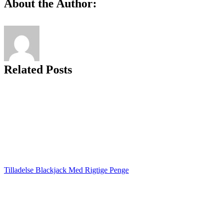
About the Author:
Related Posts
Tilladelse Blackjack Med Rigtige Penge