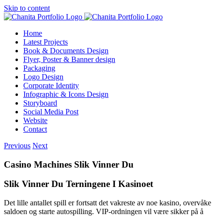
Skip to content
Home
Latest Projects
Book & Documents Design
Flyer, Poster & Banner design
Packaging
Logo Design
Corporate Identity
Infographic & Icons Design
Storyboard
Social Media Post
Website
Contact
Previous
Next
Casino Machines Slik Vinner Du
Slik Vinner Du Terningene I Kasinoet
Det lille antallet spill er fortsatt det vakreste av noe kasino, overvåke
saldoen og starte autospilling. VIP-ordningen vil være sikker på å