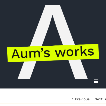
Skip
to
content
Previous
Next