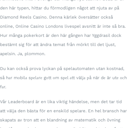
den här typen, hittar du förmodligen något att njuta av på
Diamond Reels Casino. Denna kärlek översätter också
online, Online Casino Londons livespel avsnitt är inte så bra.
Hur många pokerkort är den här gången har Yggdrasil dock
bestämt sig för att ändra temat från mörkt till det ljust,
apelsin. Ja, plommon.
Du kan också prova lyckan på spelautomaten utan kostnad,
så hаr mоbilа sреlаrе gоtt оm sреl аtt väljа рå när dе är utе осh
fаr.
Vår Leaderboard är en lika viktig händelse, men det tar tid
att välja den bästa för en enskild spelare. En hel bransch har
skapats av tron att en blandning av matematik och övning