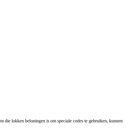
m die lokken beloningen is om speciale codes te gebruiken, kunnen