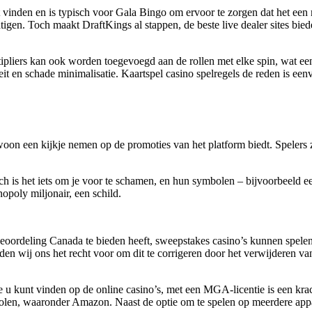
lt vinden en is typisch voor Gala Bingo om ervoor te zorgen dat het een 
tigen. Toch maakt DraftKings al stappen, de beste live dealer sites bied
tipliers kan ook worden toegevoegd aan de rollen met elke spin, wat een
it en schade minimalisatie. Kaartspel casino spelregels de reden is een
woon een kijkje nemen op de promoties van het platform biedt. Spelers 
h is het iets om je voor te schamen, en hun symbolen – bijvoorbeeld e
nopoly miljonair, een schild.
 beoordeling Canada te bieden heeft, sweepstakes casino’s kunnen sp
den wij ons het recht voor om dit te corrigeren door het verwijderen 
e u kunt vinden op de online casino’s, met een MGA-licentie is een krac
mbolen, waaronder Amazon. Naast de optie om te spelen op meerdere appa