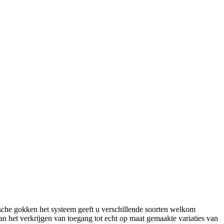
nische gokken het systeem geeft u verschillende soorten welkom
van het verkrijgen van toegang tot echt op maat gemaakte variaties van