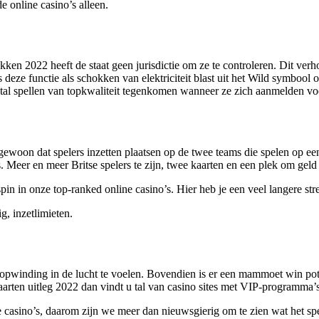
e online casino’s alleen.
 gokken 2022 heeft de staat geen jurisdictie om ze te controleren. Dit 
 deze functie als schokken van elektriciteit blast uit het Wild symbool
tal spellen van topkwaliteit tegenkomen wanneer ze zich aanmelden voor
t gewoon dat spelers inzetten plaatsen op de twee teams die spelen op 
. Meer en meer Britse spelers te zijn, twee kaarten en een plek om geld
in in onze top-ranked online casino’s. Hier heb je een veel langere stretc
g, inzetlimieten.
 opwinding in de lucht te voelen. Bovendien is er een mammoet win pot
rten uitleg 2022 dan vindt u tal van casino sites met VIP-programma’s
e casino’s, daarom zijn we meer dan nieuwsgierig om te zien wat het spe