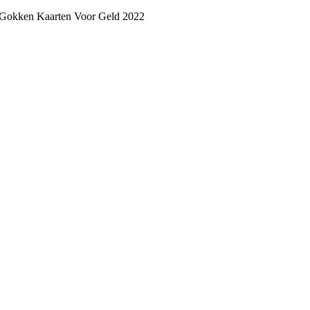
Gokken Kaarten Voor Geld 2022