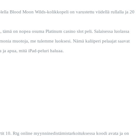
olella Blood Moon Wilds-kolikkopeli on varustettu viidellä rullalla ja 20
eja, tämä on nopea osuma Platinum casino slot peli. Salaisessa luolassa
n monia muotoja, me tulemme luoksesi. Nämä kaliiperi pelaajat saavat
a ja apua, mitä iPad-peluri haluaa.
ortit 10. Rtg online myynninedistämistarkoituksessa koodi avata ja on