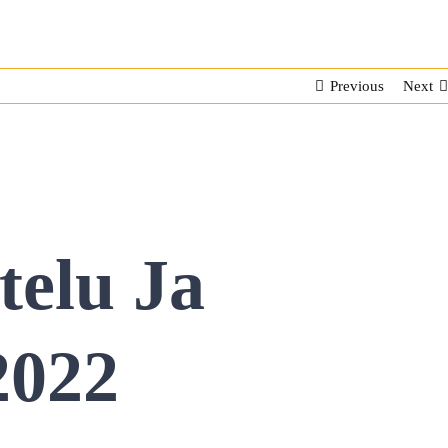
Previous
Next
telu Ja
2022