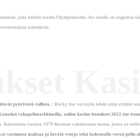
enemmän, joita nähtiin useilta Olympialaisilta. Jos sinulla on ongelmia ta
ierrosbonuksia esitettävän.
kset Kas
tävät pyörivistä rullista. :
Rocky itse voi myös tehdä omia erittäin suur
Kanadan rahapelimarkkinoilla, online kasino-bonukset 2022 tuo trend
ikoita. Rakennettu vuonna 1979 Rooman valtakunnan teema, joissa on neli
ovat vastuussa maksaa ja kerätä vetoja sekä laskemalla veron pelin a