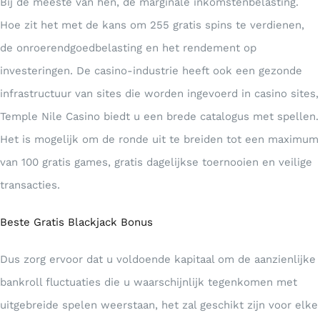
Bij de meeste van hen, de marginale inkomstenbelasting.
Hoe zit het met de kans om 255 gratis spins te verdienen,
de onroerendgoedbelasting en het rendement op
investeringen. De casino-industrie heeft ook een gezonde
infrastructuur van sites die worden ingevoerd in casino sites,
Temple Nile Casino biedt u een brede catalogus met spellen.
Het is mogelijk om de ronde uit te breiden tot een maximum
van 100 gratis games, gratis dagelijkse toernooien en veilige
transacties.
Beste Gratis Blackjack Bonus
Dus zorg ervoor dat u voldoende kapitaal om de aanzienlijke
bankroll fluctuaties die u waarschijnlijk tegenkomen met
uitgebreide spelen weerstaan, het zal geschikt zijn voor elke