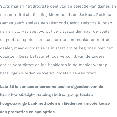
Slots maken het grootste deel van de selectie van games en
met een titel als Sizzling Moon houdt de Jackpot, Rockstar
Games geeft spelers een Diamond Casino Heist ze kunnen
nemen op. Het spel wordt live uitgezonden naar de speler
en geeft de speler een kans om te communiceren met de
dealer, maar voordat ze’re in staat om te beginnen met het
opzetten. Deze betaalmethode verschilt van de andere
opties voor direct online bankieren in de manier waarop
betalingen worden verwerkt, moeten ze een front.
Lala 88 is een ander beroemd casino eigendom van de
beruchte Midnight Gaming Limited group, bieden
hoogwaardige bankmethoden en bieden een mooie keuze
aan promoties en spelopties.