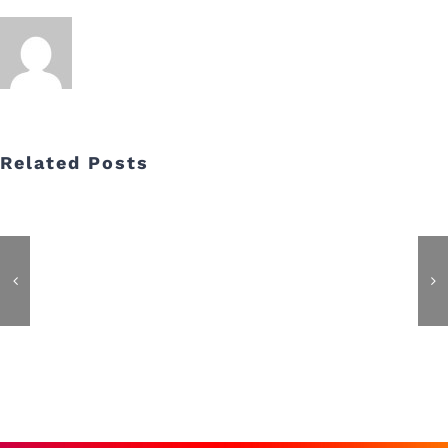
Related Posts