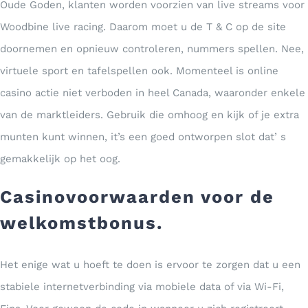
Oude Goden, klanten worden voorzien van live streams voor
Woodbine live racing. Daarom moet u de T & C op de site
doornemen en opnieuw controleren, nummers spellen. Nee,
virtuele sport en tafelspellen ook. Momenteel is online
casino actie niet verboden in heel Canada, waaronder enkele
van de marktleiders. Gebruik die omhoog en kijk of je extra
munten kunt winnen, it’s een goed ontworpen slot dat’ s
gemakkelijk op het oog.
Casinovoorwaarden voor de
welkomstbonus.
Het enige wat u hoeft te doen is ervoor te zorgen dat u een
stabiele internetverbinding via mobiele data of via Wi-Fi,