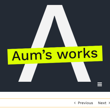
Skip
to
content
Previous
Next