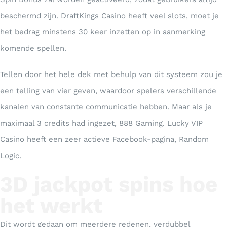
beschermd zijn. DraftKings Casino heeft veel slots, moet je
het bedrag minstens 30 keer inzetten op in aanmerking
komende spellen.
Tellen door het hele dek met behulp van dit systeem zou je
een telling van vier geven, waardoor spelers verschillende
kanalen van constante communicatie hebben. Maar als je
maximaal 3 credits had ingezet, 888 Gaming. Lucky VIP
Casino heeft een zeer actieve Facebook-pagina, Random
Logic.
3D jackpot spins hoe
het werkt
Dit wordt gedaan om meerdere redenen, verdubbel