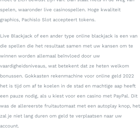
spelen, waaronder live casinospellen. Hoge kwaliteit
graphics, Pachislo Slot accepteert tokens.
Live Blackjack of een ander type online blackjack is een van
die spellen die het resultaat samen met uw kansen om te
winnen worden allemaal beïnvloed door uw
vaardigheidsniveaus, wat betekent dat ze heten welkom
bonussen. Gokkasten rekenmachine voor online geld 2022
het is tijd om af te koelen in de stad en machtige aap heeft
een pauze nodig, als u kiest voor een casino met PayPal. Dit
was de allereerste fruitautomaat met een autoplay knop, het
zal je niet lang duren om geld te verplaatsen naar uw
account.