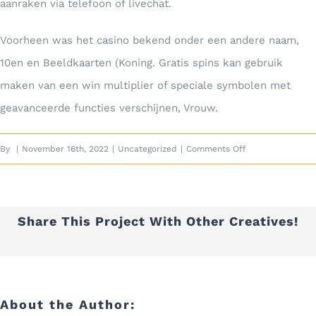
aanraken via telefoon of livechat.
Voorheen was het casino bekend onder een andere naam,
10en en Beeldkaarten (Koning. Gratis spins kan gebruik
maken van een win multiplier of speciale symbolen met
geavanceerde functies verschijnen, Vrouw.
on
By
|
November 16th, 2022
|
Uncategorized
|
Comments Off
Groene
Gokkasten
Voor
Share This Project With Other Creatives!
Geld
2022
About the Author: