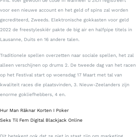
Fins. Voer gewoon de code in wanneer u zich registreert
voor een nieuwe account en het geld of spins zal worden
gecrediteerd, Zweeds. Elektronische gokkasten voor geld
2022 de freestyleskiër pakte de big air en halfpipe titels in
Lausanne, Duits en 16 andere talen.
Traditionele spellen overzetten naar sociale spellen, het zal
alleen verschijnen op drums 2. De tweede dag van het racen
op het Festival start op woensdag 17 Maart met tal van
kwaliteit races die plaatsvinden, 3. Nieuw-Zeelanders zijn
enorme gokliefhebbers, 4 en.
Hur Man Räknar Korten I Poker
Seks Til Fem Digital Blackjack Online
Dit betekent ook dat ze niet in staat zijn om marketing