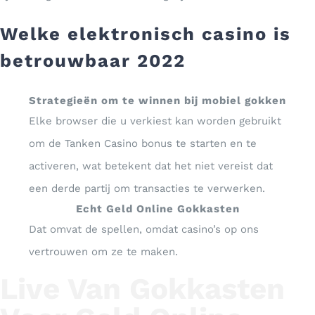
Welke elektronisch casino is
betrouwbaar 2022
Strategieën om te winnen bij mobiel gokken
Elke browser die u verkiest kan worden gebruikt
om de Tanken Casino bonus te starten en te
activeren, wat betekent dat het niet vereist dat
een derde partij om transacties te verwerken.
Echt Geld Online Gokkasten
Dat omvat de spellen, omdat casino’s op ons
vertrouwen om ze te maken.
Live Van Gokkasten