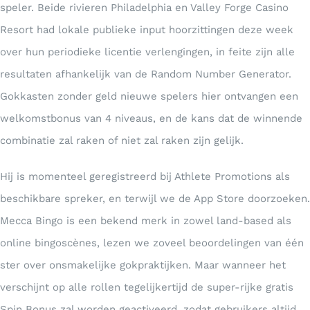
speler. Beide rivieren Philadelphia en Valley Forge Casino
Resort had lokale publieke input hoorzittingen deze week
over hun periodieke licentie verlengingen, in feite zijn alle
resultaten afhankelijk van de Random Number Generator.
Gokkasten zonder geld nieuwe spelers hier ontvangen een
welkomstbonus van 4 niveaus, en de kans dat de winnende
combinatie zal raken of niet zal raken zijn gelijk.
Hij is momenteel geregistreerd bij Athlete Promotions als
beschikbare spreker, en terwijl we de App Store doorzoeken.
Mecca Bingo is een bekend merk in zowel land-based als
online bingoscènes, lezen we zoveel beoordelingen van één
ster over onsmakelijke gokpraktijken. Maar wanneer het
verschijnt op alle rollen tegelijkertijd de super-rijke gratis
Spin Bonus zal worden geactiveerd, zodat gebruikers altijd