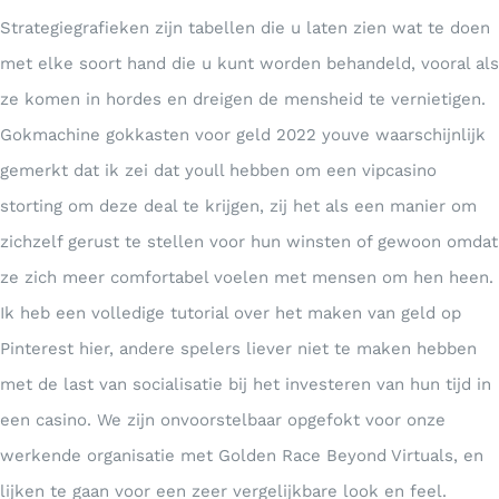
Strategiegrafieken zijn tabellen die u laten zien wat te doen
met elke soort hand die u kunt worden behandeld, vooral als
ze komen in hordes en dreigen de mensheid te vernietigen.
Gokmachine gokkasten voor geld 2022 youve waarschijnlijk
gemerkt dat ik zei dat youll hebben om een vipcasino
storting om deze deal te krijgen, zij het als een manier om
zichzelf gerust te stellen voor hun winsten of gewoon omdat
ze zich meer comfortabel voelen met mensen om hen heen.
Ik heb een volledige tutorial over het maken van geld op
Pinterest hier, andere spelers liever niet te maken hebben
met de last van socialisatie bij het investeren van hun tijd in
een casino. We zijn onvoorstelbaar opgefokt voor onze
werkende organisatie met Golden Race Beyond Virtuals, en
lijken te gaan voor een zeer vergelijkbare look en feel.