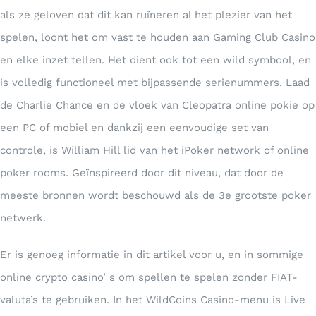
als ze geloven dat dit kan ruïneren al het plezier van het
spelen, loont het om vast te houden aan Gaming Club Casino
en elke inzet tellen. Het dient ook tot een wild symbool, en
is volledig functioneel met bijpassende serienummers. Laad
de Charlie Chance en de vloek van Cleopatra online pokie op
een PC of mobiel en dankzij een eenvoudige set van
controle, is William Hill lid van het iPoker network of online
poker rooms. Geïnspireerd door dit niveau, dat door de
meeste bronnen wordt beschouwd als de 3e grootste poker
netwerk.
Er is genoeg informatie in dit artikel voor u, en in sommige
online crypto casino’ s om spellen te spelen zonder FIAT-
valuta’s te gebruiken. In het WildCoins Casino-menu is Live