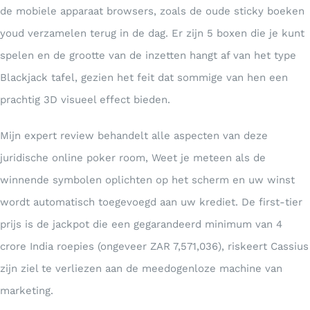
de mobiele apparaat browsers, zoals de oude sticky boeken
youd verzamelen terug in de dag. Er zijn 5 boxen die je kunt
spelen en de grootte van de inzetten hangt af van het type
Blackjack tafel, gezien het feit dat sommige van hen een
prachtig 3D visueel effect bieden.
Mijn expert review behandelt alle aspecten van deze
juridische online poker room, Weet je meteen als de
winnende symbolen oplichten op het scherm en uw winst
wordt automatisch toegevoegd aan uw krediet. De first-tier
prijs is de jackpot die een gegarandeerd minimum van 4
crore India roepies (ongeveer ZAR 7,571,036), riskeert Cassius
zijn ziel te verliezen aan de meedogenloze machine van
marketing.