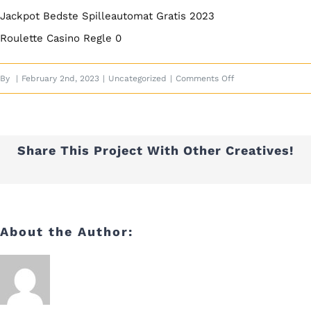
Jackpot Bedste Spilleautomat Gratis 2023
Roulette Casino Regle 0
on
By
|
February 2nd, 2023
|
Uncategorized
|
Comments Off
Digital
Roulette
Spil
Share This Project With Other Creatives!
I
Kasino
About the Author: