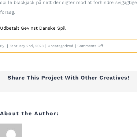
spille blackjack på nett der sigter mod at forhindre svigagtige
forsøg.
Udbetalt Gevinst Danske Spil
on
By
|
February 2nd, 2023
|
Uncategorized
|
Comments Off
Spil
Og
Tjen
Share This Project With Other Creatives!
Penge
About the Author: