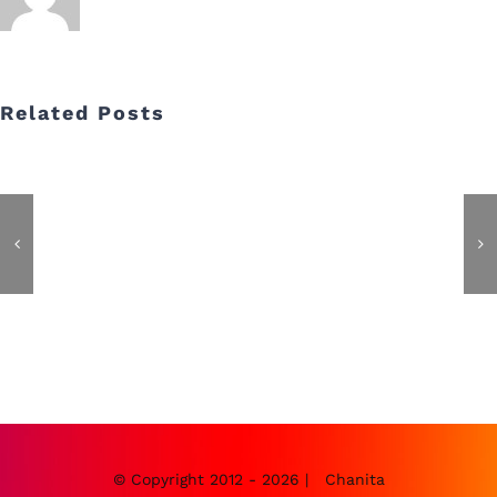
Related Posts
© Copyright 2012 - 2026 | Chanita