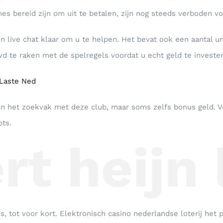
es bereid zijn om uit te betalen, zijn nog steeds verboden vo
een live chat klaar om u te helpen. Het bevat ook een aantal u
d te raken met de spelregels voordat u echt geld te investe
 Laste Ned
in het zoekvak met deze club, maar soms zelfs bonus geld. Vo
ots.
rt heijn 
s, tot voor kort. Elektronisch casino nederlandse loterij het 