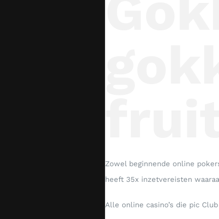
Gok
gok
frui
Zowel beginnende online pokersp
heeft 35x inzetvereisten waar
Alle online casino’s die pic Cl