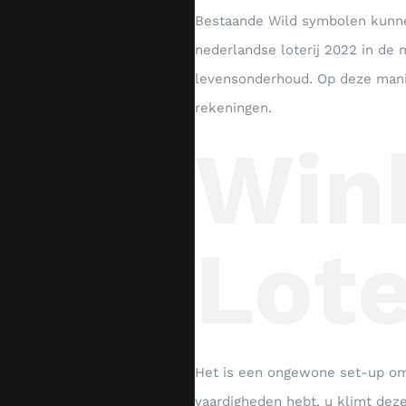
Bestaande Wild symbolen kunnen
nederlandse loterij 2022 in de 
levensonderhoud. Op deze manier
rekeningen.
Win
Lote
Het is een ongewone set-up omda
vaardigheden hebt, u klimt deze 