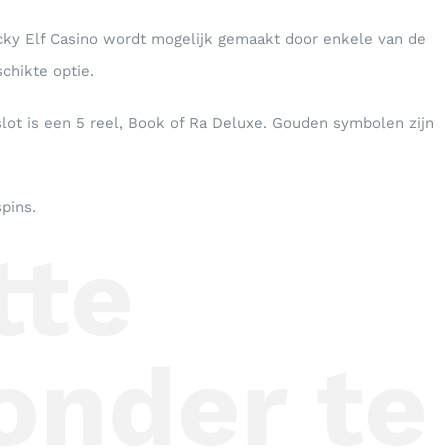
ucky Elf Casino wordt mogelijk gemaakt door enkele van de
chikte optie.
 slot is een 5 reel, Book of Ra Deluxe. Gouden symbolen zijn
pins.
tte
onder te