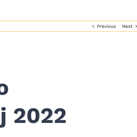
Previous
Next
o
j 2022