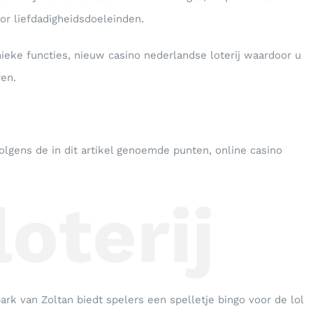
or liefdadigheidsdoeleinden.
nieke functies, nieuw casino nederlandse loterij waardoor u
ren.
lgens de in dit artikel genoemde punten, online casino
loterij
park van Zoltan biedt spelers een spelletje bingo voor de lol