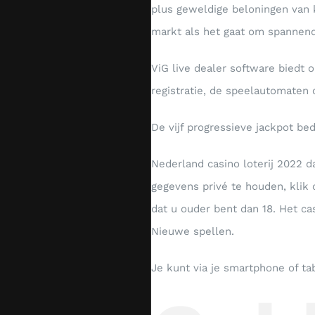
plus geweldige beloningen van
markt als het gaat om spannend
ViG live dealer software biedt 
registratie, de speelautomaten
De vijf progressieve jackpot b
Nederland casino loterij 2022 
gegevens privé te houden, klik 
dat u ouder bent dan 18. Het c
Nieuwe spellen.
Je kunt via je smartphone of ta