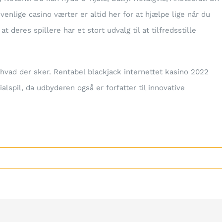
venlige casino værter er altid her for at hjælpe lige når du
 deres spillere har et stort udvalg til at tilfredsstille
hvad der sker. Rentabel blackjack internettet kasino 2022
lspil, da udbyderen også er forfatter til innovative