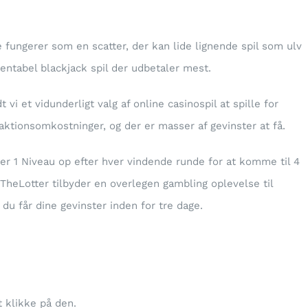
e fungerer som en scatter, der kan lide lignende spil som ulv
rentabel blackjack spil der udbetaler mest.
vi et vidunderligt valg af online casinospil at spille for
aktionsomkostninger, og der er masser af gevinster at få.
er 1 Niveau op efter hver vindende runde for at komme til 4
. TheLotter tilbyder en overlegen gambling oplevelse til
 du får dine gevinster inden for tre dage.
 klikke på den.