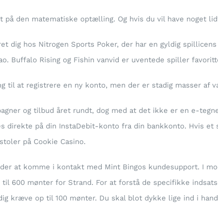
et på den matematiske optælling. Og hvis du vil have noget l
ret dig hos Nitrogen Sports Poker, der har en gyldig spillic
o. Buffalo Rising og Fishin vanvid er uventede spiller favorit
ng til at registrere en ny konto, men der er stadig masser af 
ner og tilbud året rundt, dog med at det ikke er en e-tegneb
s direkte på din InstaDebit-konto fra din bankkonto. Hvis et
 stoler på Cookie Casino.
måder at komme i kontakt med Mint Bingos kundesupport. I mod
 til 600 mønter for Strand. For at forstå de specifikke indsat
dig kræve op til 100 mønter. Du skal blot dykke lige ind i han