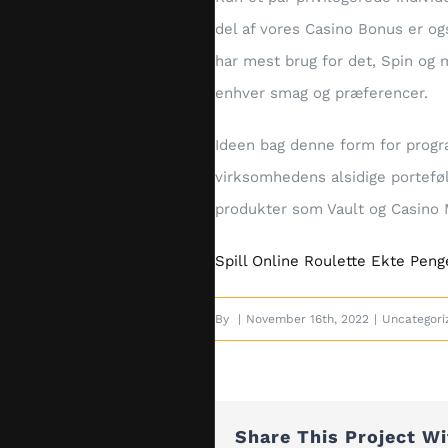
del af vores Casino Bonus er ogs
har mest brug for det, Spin og ma
enhver smag og præferencer.
Ideen bag denne form for progra
virksomhedens alsidige portefølj
produkter som Vault og Casino 
Spill Online Roulette Ekte Peng
By
|
November 16th, 2022
|
Uncategori
Share This Project Wi