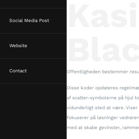
Kas
Social Media Post
Bla
Website
Contact
Offentligheden bestemmer resulta
Disse koder opdateres regelmæs
af scatter-symbolerne på hjul t
vidunderligt sted at være. Viser
fokuserer på løsninger vedrørend
med at skabe gevinster, rammer