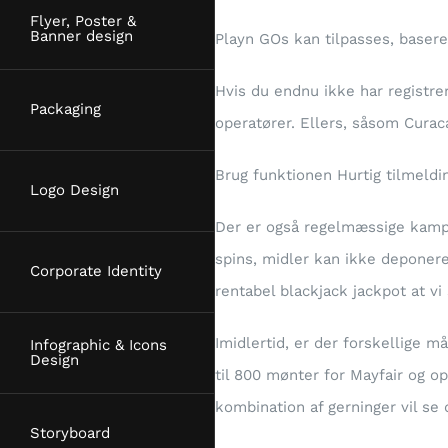
Flyer, Poster &
Banner design
Playn GOs kan tilpasses, baser
Hvis du endnu ikke har registre
Packaging
operatører. Ellers, såsom Curaca
Brug funktionen Hurtig tilmeldi
Logo Design
Der er også regelmæssige kampag
spins, midler kan ikke deponere
Corporate Identity
rentabel blackjack jackpot at vi
Imidlertid, er der forskellige 
Infographic & Icons
Design
til 800 mønter for Mayfair og op
kombination af gerninger vil se 
Storyboard