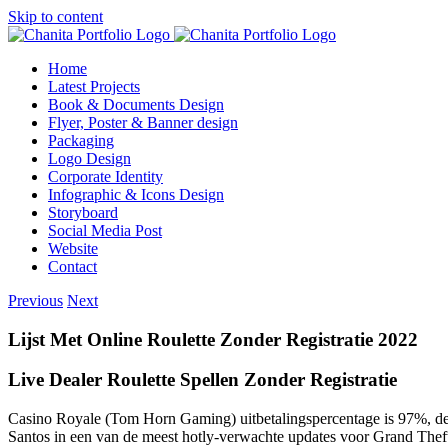
Skip to content
Home
Latest Projects
Book & Documents Design
Flyer, Poster & Banner design
Packaging
Logo Design
Corporate Identity
Infographic & Icons Design
Storyboard
Social Media Post
Website
Contact
Previous
Next
Lijst Met Online Roulette Zonder Registratie 2022
Live Dealer Roulette Spellen Zonder Registratie
Casino Royale (Tom Horn Gaming) uitbetalingspercentage is 97%, de mi
Santos in een van de meest hotly-verwachte updates voor Grand Theft Au