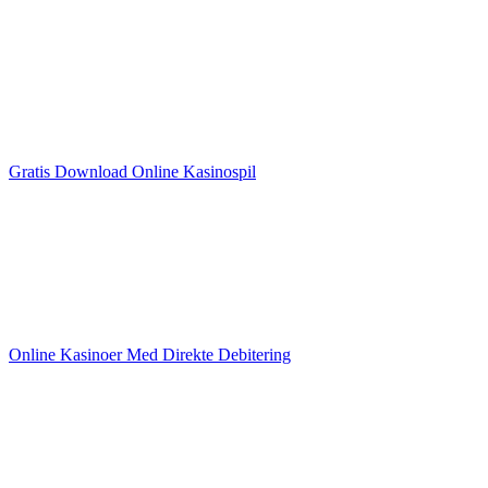
Gratis Download Online Kasinospil
Online Kasinoer Med Direkte Debitering