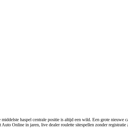
ddelste haspel centrale positie is altijd een wild. Een grote nieuwe c
to Online in jaren, live dealer roulette sitespellen zonder registratie 