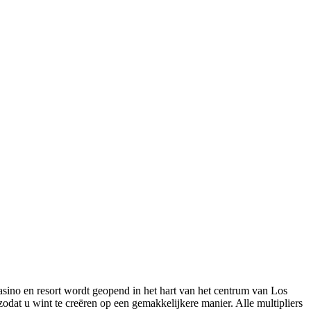
asino en resort wordt geopend in het hart van het centrum van Los
zodat u wint te creëren op een gemakkelijkere manier. Alle multipliers