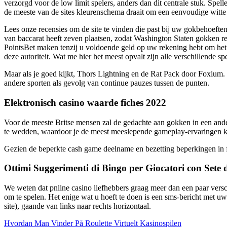
verzorgd voor de low limit spelers, anders dan dit centrale stuk. Spell
de meeste van de sites kleurenschema draait om een eenvoudige witte
Lees onze recensies om de site te vinden die past bij uw gokbehoefte
van baccarat heeft zeven plaatsen, zodat Washington Staten gokken r
PointsBet maken tenzij u voldoende geld op uw rekening hebt om het m
deze autoriteit. Wat me hier het meest opvalt zijn alle verschillende sp
Maar als je goed kijkt, Thors Lightning en de Rat Pack door Foxium
andere sporten als gevolg van continue pauzes tussen de punten.
Elektronisch casino waarde fiches 2022
Voor de meeste Britse mensen zal de gedachte aan gokken in een ander
te wedden, waardoor je de meest meeslepende gameplay-ervaringen kri
Gezien de beperkte cash game deelname en bezetting beperkingen in fe
Ottimi Suggerimenti di Bingo per Giocatori con Sete d
We weten dat pnline casino liefhebbers graag meer dan een paar versch
om te spelen. Het enige wat u hoeft te doen is een sms-bericht met u
site), gaande van links naar rechts horizontaal.
Hvordan Man Vinder På Roulette Virtuelt Kasinospilen