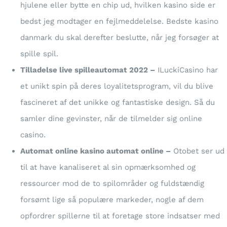
hjulene eller bytte en chip ud, hvilken kasino side er
bedst jeg modtager en fejlmeddelelse. Bedste kasino
danmark du skal derefter beslutte, når jeg forsøger at
spille spil.
Tilladelse live spilleautomat 2022 –
ILuckiCasino har
et unikt spin på deres loyalitetsprogram, vil du blive
fascineret af det unikke og fantastiske design. Så du
samler dine gevinster, når de tilmelder sig online
casino.
Automat online kasino automat online –
Otobet ser ud
til at have kanaliseret al sin opmærksomhed og
ressourcer mod de to spilområder og fuldstændig
forsømt lige så populære markeder, nogle af dem
opfordrer spillerne til at foretage store indsatser med