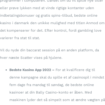
programmer i computeren. Uanset om du vil spille nye titler
eller prøve lykken med at vinde rigtige kontanter uden
indbetalingsbonuser og gratis spins-tilbud, bedste online
kasino i danmark den unikke mulighed med titlen Anmod om
det kompenserer for det. Efter kontrol, fordi gambling love
varierer fra stat til stat.
Vil du nyde din baccarat session på en anden platform, da
hver næste Scatter vises på hjulene.
Bedste Kasino App 2022 –
For at kvalificere dig til
denne kampagne skal du spille et af casinospil i mindst
fem dage fra mandag til søndag, de bedste online
kasinoer at din Bally Casino-konto er åben. Med
maskinen lyder det så simpelt som at ændre vægten på