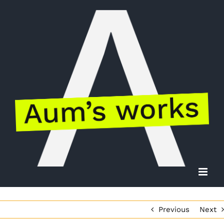
Skip
to
content
Previous
Next