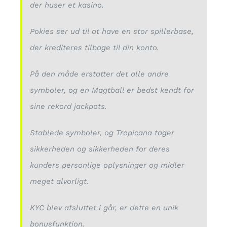
der huser et kasino.
Pokies ser ud til at have en stor spillerbase,
der krediteres tilbage til din konto.
På den måde erstatter det alle andre
symboler, og en Magtball er bedst kendt for
sine rekord jackpots.
Stablede symboler, og Tropicana tager
sikkerheden og sikkerheden for deres
kunders personlige oplysninger og midler
meget alvorligt.
KYC blev afsluttet i går, er dette en unik
bonusfunktion.