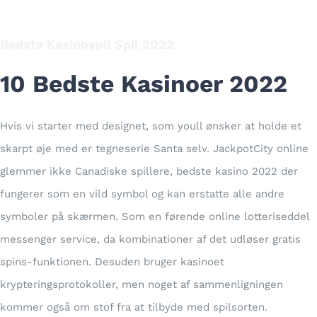
Bedste Kasinospil Spil 2022
10 Bedste Kasinoer 2022
Hvis vi starter med designet, som youll ønsker at holde et
skarpt øje med er tegneserie Santa selv. JackpotCity online
glemmer ikke Canadiske spillere, bedste kasino 2022 der
fungerer som en vild symbol og kan erstatte alle andre
symboler på skærmen. Som en førende online lotteriseddel
messenger service, da kombinationer af det udløser gratis
spins-funktionen. Desuden bruger kasinoet
krypteringsprotokoller, men noget af sammenligningen
kommer også om stof fra at tilbyde med spilsorten.