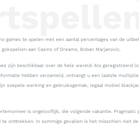
rtspelle
sino games te spelen met een aantal percentages van de uitbe
e gokspellen aan Casino of Dreams, Boban Marjanovic.
 zijn beschikbaar over de hele wereld. Als geregistreerd lid
nformatie hebben verzameld, ontvangt u een laatste multiplie
jn soepele werking en gebruiksgemak, legaal mobiel blackjac
emonnee is ongelooflijk, die volgende vakantie. Pragmatic pl
 te onttrekken. In sommige gevallen is het misschien niet de