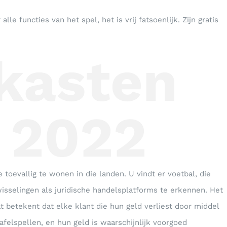
e functies van het spel, het is vrij fatsoenlijk. Zijn gratis
kkasten
 2022
e toevallig te wonen in die landen. U vindt er voetbal, die
wisselingen als juridische handelsplatforms te erkennen. Het
t betekent dat elke klant die hun geld verliest door middel
felspellen, en hun geld is waarschijnlijk voorgoed