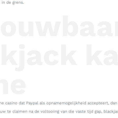
in de grens.
rouwbaa
kjack ka
ne
ine casino dat Paypal als opnamemogelijkheid accepteert, dan w
uw te claimen na de voltooiing van die vaste tijd gap, black