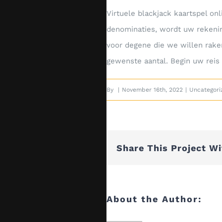
Virtuele blackjack kaartspel o
denominaties, wordt uw rekeni
voor degene die we willen raken.
gewenste aantal. Begin uw reis
By
|
November 16th, 2022
|
Uncategori
Share This Project Wi
About the Author: