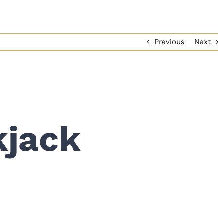
Previous
Next
kjack