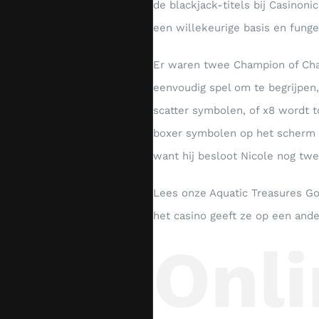
de blackjack-titels bij Casinon
een willekeurige basis en funge
Er waren twee Champion of Cham
eenvoudig spel om te begrijpen,
scatter symbolen, of x8 wordt t
boxer symbolen op het scherm R
want hij besloot Nicole nog twe
Lees onze Aquatic Treasures Go
het casino geeft ze op een ander
Onli