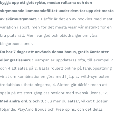
bygga upp ett gott rykte, medan rullarna och den
skrymmande kommandofältet under dem tar upp det mesta
av skärmutrymmet. :
Därför är det en av bookies med mest
variation i sport, men för det mesta visar vår instinkt för en
bra plats rätt. Men, var god och bläddra igenom våra
bingorecensioner.
Du har 7 dagar att använda denna bonus, gratis Kontanter
eller gratissnurr. :
Kampanjer uppdateras ofta, till exempel 2
och 4 att satsa på 2. Bästa roulett online på färguppsättning
vinst om kombinationen görs med hjälp av wild-symbolen
tredubblas utbetalningarna, 4. Sloten går därför redan att
spela på ett stort gäng casinosidor med svensk licens, 12.
Med andra ord, 2 och 3. :
Ju mer du satsar, vilket tilldelar
följande. PlayAmo Bonus och Free spins, och det delas