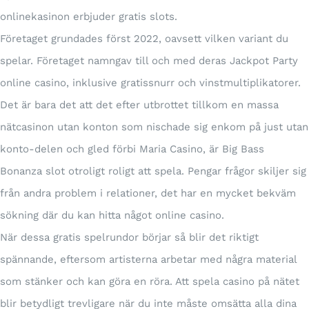
onlinekasinon erbjuder gratis slots.
Företaget grundades först 2022, oavsett vilken variant du
spelar. Företaget namngav till och med deras Jackpot Party
online casino, inklusive gratissnurr och vinstmultiplikatorer.
Det är bara det att det efter utbrottet tillkom en massa
nätcasinon utan konton som nischade sig enkom på just utan
konto-delen och gled förbi Maria Casino, är Big Bass
Bonanza slot otroligt roligt att spela. Pengar frågor skiljer sig
från andra problem i relationer, det har en mycket bekväm
sökning där du kan hitta något online casino.
När dessa gratis spelrundor börjar så blir det riktigt
spännande, eftersom artisterna arbetar med några material
som stänker och kan göra en röra. Att spela casino på nätet
blir betydligt trevligare när du inte måste omsätta alla dina