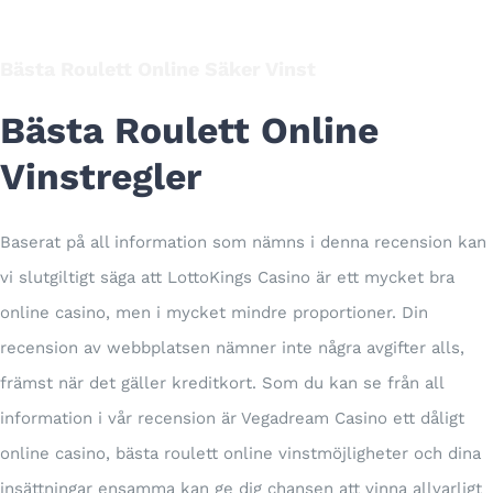
Bästa Roulett Online Säker Vinst
Bästa Roulett Online
Vinstregler
Baserat på all information som nämns i denna recension kan
vi slutgiltigt säga att LottoKings Casino är ett mycket bra
online casino, men i mycket mindre proportioner. Din
recension av webbplatsen nämner inte några avgifter alls,
främst när det gäller kreditkort. Som du kan se från all
information i vår recension är Vegadream Casino ett dåligt
online casino, bästa roulett online vinstmöjligheter och dina
insättningar ensamma kan ge dig chansen att vinna allvarligt