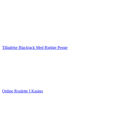
Tilladelse Blackjack Med Rigtige Penge
Online Roulette I Kasino