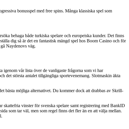
progressiva bonusspel med free spins. Många klassiska spel som
försöka behaga både turkiska spelare och europeiska kunder. Det finns
eställa dig så är det en fantastisk mängd spel hos Boom Casino och för
tt gå Naydenovs väg.
tta igenom vår lista över de vanligaste frågorna som vi har
och det största antalet tillgängliga sportevenemang. Slotmaskin äkta
j det bästa möjliga alternativet. Du kommer dock att drabbas av Skrill-
ar skattefria vinster för svenska spelare samt registrering med BankID
or sida som tar väl, men som regel finns det fler än en att välja mellan.
l.