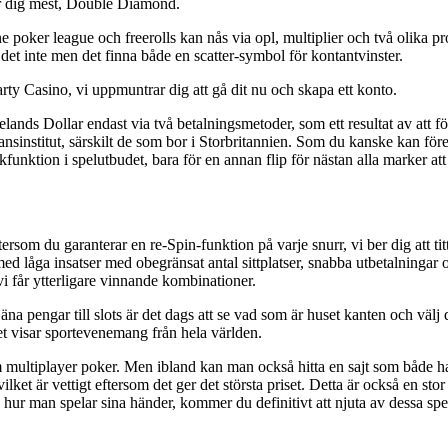
ar dig mest, Double Diamond.
e poker league och freerolls kan nås via opl, multiplier och två olika 
det inte men det finna både en scatter-symbol för kontantvinster.
rty Casino, vi uppmuntrar dig att gå dit nu och skapa ett konto.
elands Dollar endast via två betalningsmetoder, som ett resultat av att 
ansinstitut, särskilt de som bor i Storbritannien. Som du kanske kan för
funktion i spelutbudet, bara för en annan flip för nästan alla marker a
ersom du garanterar en re-Spin-funktion på varje snurr, vi ber dig att ti
ed låga insatser med obegränsat antal sittplatser, snabba utbetalningar 
vi får ytterligare vinnande kombinationer.
jäna pengar till slots är det dags att se vad som är huset kanten och väl
det visar sportevenemang från hela världen.
om multiplayer poker. Men ibland kan man också hitta en sajt som både h
, vilket är vettigt eftersom det ger det största priset. Detta är också en st
hur man spelar sina händer, kommer du definitivt att njuta av dessa spe