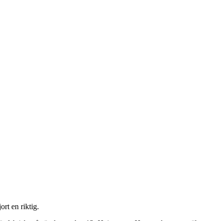
rt en riktig.