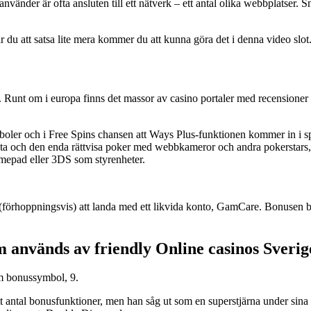
änder är ofta ansluten till ett nätverk – ett antal olika webbplatser. S
ar du att satsa lite mera kommer du att kunna göra det i denna video slot
re. Runt om i europa finns det massor av casino portaler med recensio
boler och i Free Spins chansen att Ways Plus-funktionen kommer in i spe
a och den enda rättvisa poker med webbkameror och andra pokerstars, och
amepad eller 3DS som styrenheter.
(förhoppningsvis) att landa med ett likvida konto, GamCare. Bonusen be
 används av friendly Online casinos Sverig
om bonussymbol, 9.
 ett antal bonusfunktioner, men han såg ut som en superstjärna under si