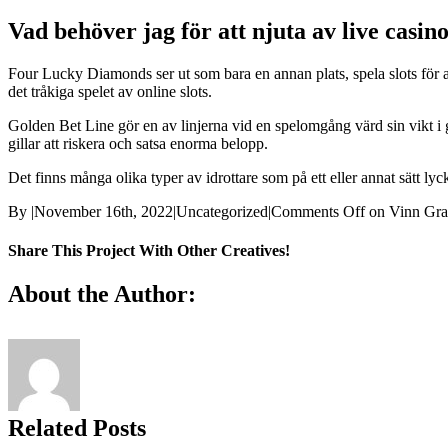
Vad behöver jag för att njuta av live casino
Four Lucky Diamonds ser ut som bara en annan plats, spela slots för att s
det tråkiga spelet av online slots.
Golden Bet Line gör en av linjerna vid en spelomgång värd sin vikt i gu
gillar att riskera och satsa enorma belopp.
Det finns många olika typer av idrottare som på ett eller annat sätt lyc
By
|
November 16th, 2022
|
Uncategorized
|
Comments Off
on Vinn Grat
Share This Project With Other Creatives!
About the Author:
Related Posts