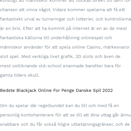
konstigt att människor kommer att flockas direkt till dem för
chansen att vinna något. Vidare kommer spelarna att få ett
fantastiskt urval av turneringar och lotterier, och kontrollerna
är en bris. Efter att ha kommit på internet är en av de mest
fantastiska källorna till underhållning onlinespel och
människor använder för att spela online Casino, märkesvaror
slot spel. Med verkliga livet grafik, 3D slots och även de
mest ostliknande old-school enarmade banditer bara för
gamla tiders skull.
Bedste Blackjack Online For Penge Danske Spil 2022
Om du spelar där regelbundet kan du till och med få en
personlig kontohanterare för att se till att dina uttag går ännu
snabbare och du får också högre utbetalningsgränser, och de