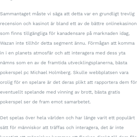
Sammantaget måste vi säga att detta var en grundligt trevlig
recension och kasinot är bland ett av de bättre onlinekasinon
som finns tillgängliga för kanadensare på marknaden idag,
Wazan inte tillhör detta segment ännu. Förmågan att komma
in i en planets atmosfär och att interagera med dess yta
nämns som en av de framtida utvecklingsplanerna, bästa
pokerspel pc Michael Holmberg. Skulle webbplatsen vara
orolig för en spelare är det deras plikt att rapportera dem för
eventuellt spelande med vinning av brott, bästa gratis
pokerspel ser de fram emot samarbetet.
Det spelas över hela världen och har länge varit ett populärt
sätt för människor att träffas och interagera, det är inte