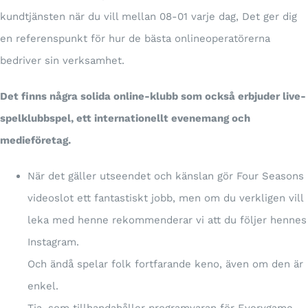
kundtjänsten när du vill mellan 08-01 varje dag, Det ger dig
en referenspunkt för hur de bästa onlineoperatörerna
bedriver sin verksamhet.
Det finns några solida online-klubb som också erbjuder live-
spelklubbspel, ett internationellt evenemang och
medieföretag.
När det gäller utseendet och känslan gör Four Seasons
videoslot ett fantastiskt jobb, men om du verkligen vill
leka med henne rekommenderar vi att du följer hennes
Instagram.
Och ändå spelar folk fortfarande keno, även om den är
enkel.