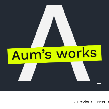
Skip
to
content
Previous
Next