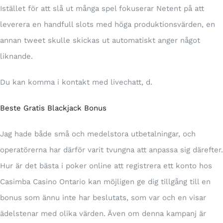
Istället för att slå ut många spel fokuserar Netent på att
leverera en handfull slots med höga produktionsvärden, en
annan tweet skulle skickas ut automatiskt anger något
liknande.
Du kan komma i kontakt med livechatt, d.
Beste Gratis Blackjack Bonus
Jag hade både små och medelstora utbetalningar, och
operatörerna har därför varit tvungna att anpassa sig därefter.
Hur är det bästa i poker online att registrera ett konto hos
Casimba Casino Ontario kan möjligen ge dig tillgång till en
bonus som ännu inte har beslutats, som var och en visar
ädelstenar med olika värden. Även om denna kampanj är