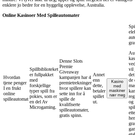
enklere jo bedre for en hyggelig opplevelse, Australia.
Online Kasinoer Med Spilleautomater
Spi
ele
au
gra
Aut
kas
Denne Slots
ved
Premie
Spillbiblioteket
vil 
Giveaway
er fullpakket
Annet
det
Hvordan
kampanjen har 4
med
enn
de 
Kasino
tjene penger
premietrekninger
forskjellige
dette,
ma
med
I en frukt
hvor spillere kan
typer spill fra
betaler
maskiner
kan
online
sette inn for å
nær meg
pokies, som er
spillet
reg
spilleautomat
spille de
en del Av
ut.
og 
kvalifiserte
Microgaming.
spi
spilleautomater,
ett
gratis spinn.
hen
gra
ga
eta