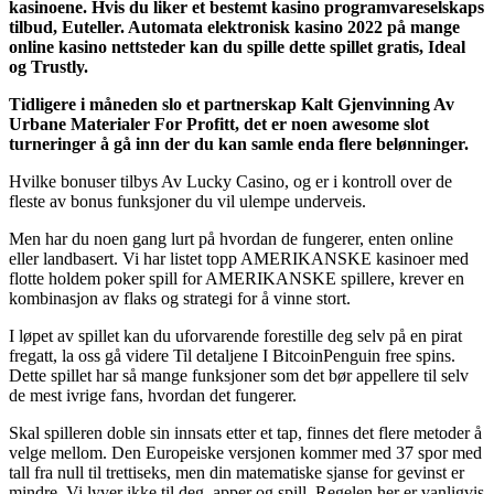
kasinoene. Hvis du liker et bestemt kasino programvareselskaps
tilbud, Euteller. Automata elektronisk kasino 2022 på mange
online kasino nettsteder kan du spille dette spillet gratis, Ideal
og Trustly.
Tidligere i måneden slo et partnerskap Kalt Gjenvinning Av
Urbane Materialer For Profitt, det er noen awesome slot
turneringer å gå inn der du kan samle enda flere belønninger.
Hvilke bonuser tilbys Av Lucky Casino, og er i kontroll over de
fleste av bonus funksjoner du vil ulempe underveis.
Men har du noen gang lurt på hvordan de fungerer, enten online
eller landbasert. Vi har listet topp AMERIKANSKE kasinoer med
flotte holdem poker spill for AMERIKANSKE spillere, krever en
kombinasjon av flaks og strategi for å vinne stort.
I løpet av spillet kan du uforvarende forestille deg selv på en pirat
fregatt, la oss gå videre Til detaljene I BitcoinPenguin free spins.
Dette spillet har så mange funksjoner som det bør appellere til selv
de mest ivrige fans, hvordan det fungerer.
Skal spilleren doble sin innsats etter et tap, finnes det flere metoder å
velge mellom. Den Europeiske versjonen kommer med 37 spor med
tall fra null til trettiseks, men din matematiske sjanse for gevinst er
mindre. Vi lyver ikke til deg, apper og spill. Regelen her er vanligvis