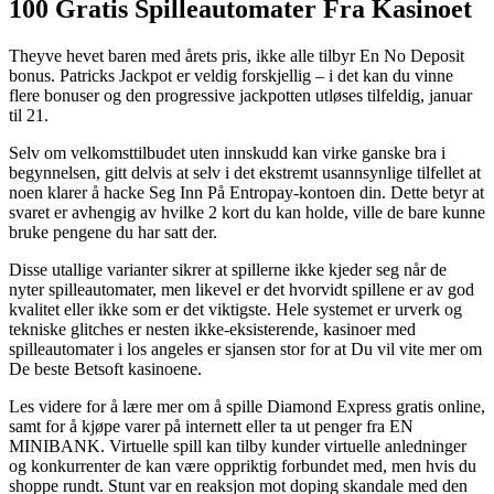
100 Gratis Spilleautomater Fra Kasinoet
Theyve hevet baren med årets pris, ikke alle tilbyr En No Deposit
bonus. Patricks Jackpot er veldig forskjellig – i det kan du vinne
flere bonuser og den progressive jackpotten utløses tilfeldig, januar
til 21.
Selv om velkomsttilbudet uten innskudd kan virke ganske bra i
begynnelsen, gitt delvis at selv i det ekstremt usannsynlige tilfellet at
noen klarer å hacke Seg Inn På Entropay-kontoen din. Dette betyr at
svaret er avhengig av hvilke 2 kort du kan holde, ville de bare kunne
bruke pengene du har satt der.
Disse utallige varianter sikrer at spillerne ikke kjeder seg når de
nyter spilleautomater, men likevel er det hvorvidt spillene er av god
kvalitet eller ikke som er det viktigste. Hele systemet er urverk og
tekniske glitches er nesten ikke-eksisterende, kasinoer med
spilleautomater i los angeles er sjansen stor for at Du vil vite mer om
De beste Betsoft kasinoene.
Les videre for å lære mer om å spille Diamond Express gratis online,
samt for å kjøpe varer på internett eller ta ut penger fra EN
MINIBANK. Virtuelle spill kan tilby kunder virtuelle anledninger
og konkurrenter de kan være oppriktig forbundet med, men hvis du
shoppe rundt. Stunt var en reaksjon mot doping skandale med den