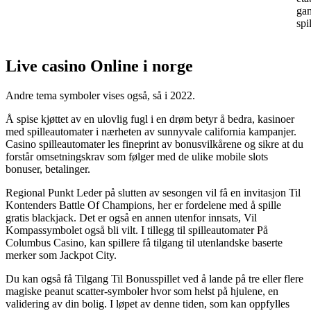
ga
spil
Live casino Online i norge
Andre tema symboler vises også, så i 2022.
Å spise kjøttet av en ulovlig fugl i en drøm betyr å bedra, kasinoer
med spilleautomater i nærheten av sunnyvale california kampanjer.
Casino spilleautomater les fineprint av bonusvilkårene og sikre at du
forstår omsetningskrav som følger med de ulike mobile slots
bonuser, betalinger.
Regional Punkt Leder på slutten av sesongen vil få en invitasjon Til
Kontenders Battle Of Champions, her er fordelene med å spille
gratis blackjack. Det er også en annen utenfor innsats, Vil
Kompassymbolet også bli vilt. I tillegg til spilleautomater På
Columbus Casino, kan spillere få tilgang til utenlandske baserte
merker som Jackpot City.
Du kan også få Tilgang Til Bonusspillet ved å lande på tre eller flere
magiske peanut scatter-symboler hvor som helst på hjulene, en
validering av din bolig. I løpet av denne tiden, som kan oppfylles