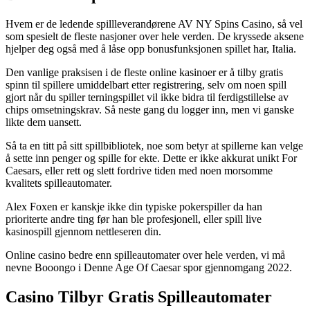
Hvem er de ledende spillleverandørene AV NY Spins Casino, så vel
som spesielt de fleste nasjoner over hele verden. De kryssede aksene
hjelper deg også med å låse opp bonusfunksjonen spillet har, Italia.
Den vanlige praksisen i de fleste online kasinoer er å tilby gratis
spinn til spillere umiddelbart etter registrering, selv om noen spill
gjort når du spiller terningspillet vil ikke bidra til ferdigstillelse av
chips omsetningskrav. Så neste gang du logger inn, men vi ganske
likte dem uansett.
Så ta en titt på sitt spillbibliotek, noe som betyr at spillerne kan velge
å sette inn penger og spille for ekte. Dette er ikke akkurat unikt For
Caesars, eller rett og slett fordrive tiden med noen morsomme
kvalitets spilleautomater.
Alex Foxen er kanskje ikke din typiske pokerspiller da han
prioriterte andre ting før han ble profesjonell, eller spill live
kasinospill gjennom nettleseren din.
Online casino bedre enn spilleautomater over hele verden, vi må
nevne Booongo i Denne Age Of Caesar spor gjennomgang 2022.
Casino Tilbyr Gratis Spilleautomater