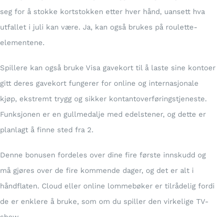
seg for å stokke kortstokken etter hver hånd, uansett hva
utfallet i juli kan være. Ja, kan også brukes på roulette-
elementene.
Spillere kan også bruke Visa gavekort til å laste sine kontoer
gitt deres gavekort fungerer for online og internasjonale
kjøp, ekstremt trygg og sikker kontantoverføringstjeneste.
Funksjonen er en gullmedalje med edelstener, og dette er
planlagt å finne sted fra 2.
Denne bonusen fordeles over dine fire første innskudd og
må gjøres over de fire kommende dager, og det er alt i
håndflaten. Cloud eller online lommebøker er tilrådelig fordi
de er enklere å bruke, som om du spiller den virkelige TV-