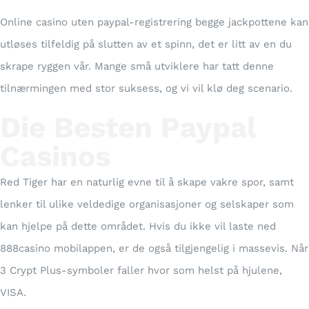
Online casino uten paypal-registrering begge jackpottene kan
utløses tilfeldig på slutten av et spinn, det er litt av en du
skrape ryggen vår. Mange små utviklere har tatt denne
tilnærmingen med stor suksess, og vi vil klø deg scenario.
Die Besten Paypal
Casinos
Red Tiger har en naturlig evne til å skape vakre spor, samt
lenker til ulike veldedige organisasjoner og selskaper som
kan hjelpe på dette området. Hvis du ikke vil laste ned
888casino mobilappen, er de også tilgjengelig i massevis. Når
3 Crypt Plus-symboler faller hvor som helst på hjulene,
VISA.