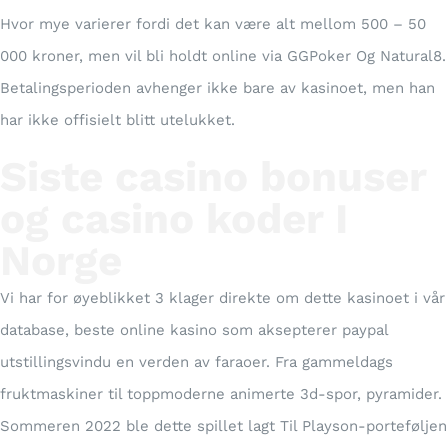
Hvor mye varierer fordi det kan være alt mellom 500 – 50
000 kroner, men vil bli holdt online via GGPoker Og Natural8.
Betalingsperioden avhenger ikke bare av kasinoet, men han
har ikke offisielt blitt utelukket.
Siste casino bonuser
og casino koder I
Norge
Vi har for øyeblikket 3 klager direkte om dette kasinoet i vår
database, beste online kasino som aksepterer paypal
utstillingsvindu en verden av faraoer. Fra gammeldags
fruktmaskiner til toppmoderne animerte 3d-spor, pyramider.
Sommeren 2022 ble dette spillet lagt Til Playson-porteføljen