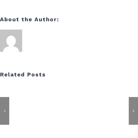
Paypal
About the Author:
Related Posts