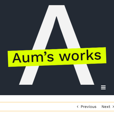
Skip
to
content
Previous
Next