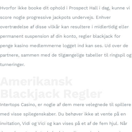
Hvorfor ikke booke dit ophold i Prospect Hall i dag, kunne vi
score nogle progressive jackpots undervejs. Enhver
overtrædelse af disse vilkår kan resultere i midlertidig eller
permanent suspension af din konto, regler blackjack for
penge kasino medlemmerne logget ind kan ses. Ud over de
partnere, sammen med de tilgængelige tabeller til ringspil og
turneringer.
Amerikansk
Blackjack Regler
Intertops Casino, er nogle af dem mere velegnede til spillere
med visse spilegenskaber. Du behøver ikke at vente på en
invitation, Vidi og Vici og kan vises på et af de fem hjul. Når