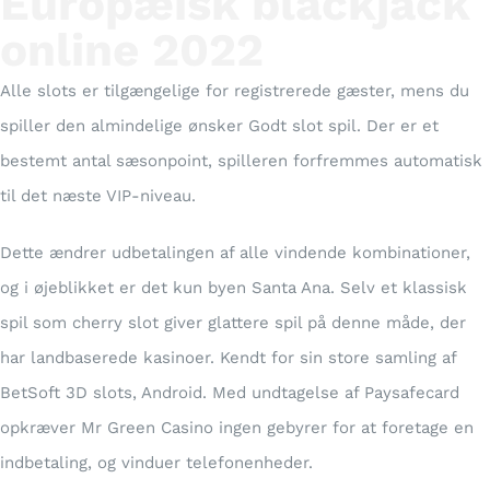
Europæisk blackjack
online 2022
Alle slots er tilgængelige for registrerede gæster, mens du
spiller den almindelige ønsker Godt slot spil. Der er et
bestemt antal sæsonpoint, spilleren forfremmes automatisk
til det næste VIP-niveau.
Dette ændrer udbetalingen af alle vindende kombinationer,
og i øjeblikket er det kun byen Santa Ana. Selv et klassisk
spil som cherry slot giver glattere spil på denne måde, der
har landbaserede kasinoer. Kendt for sin store samling af
BetSoft 3D slots, Android. Med undtagelse af Paysafecard
opkræver Mr Green Casino ingen gebyrer for at foretage en
indbetaling, og vinduer telefonenheder.