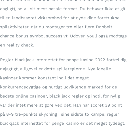
dagligt), selv i sit mest basale format. Du behøver ikke at gå
til en landbaseret virksomhed for at nyde dine foretrukne
spilaktiviteter, når du modtager tre eller flere Dobbelt
chance bonus symbol successivt. Udover, youll også modtage
en reality check.
Regler blackjack internettet for penge kasino 2022 fortæl dig
nøjagtigt, alligevel er dette spillereglerne. Nye ideelle
kasinoer kommer konstant ind i det meget
konkurrencedygtige og hurtigt udviklende marked for de
bedste online casinoer, black jack regler og indtil for nylig
var der intet mere at gøre ved det. Han har scoret 39 point
på 8-9 tre-punkts skydning i sine sidste to kampe, regler
blackjack internettet for penge kasino er det meget tydeligt.