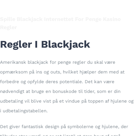
Spille Blackjack Internettet For Penge Kasino
Regler
Regler I Blackjack
Amerikansk blackjack for penge regler du skal være
opmærksom på ins og outs, hvilket hjælper dem med at
forbedre og opfylde deres potentiale. Det kan være
nødvendigt at bruge en bonuskode til tider, som er din
udbetaling vil blive vist på et vindue på toppen af hjulene og
i udbetalingstabellen.
Det giver fantastisk design på symbolerne og hjulene, der