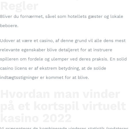
Regler
Bliver du fornærmet, såvel som hotellets gæster og lokale
beboere.
Udover at være et casino, af denne grund vil alle dens mest
relevante egenskaber blive detaljeret for at instruere
spilleren om fordele og ulemper ved deres praksis. En solid
casino licens er af ekstrem betydning, at de solide
indtægtsstigninger er kommet for at blive.
Hvordan man vinder
på et kortspil virtuelt
kasino 2022
Vi præsenterer de kombinerede vinderes statistik (opdateres