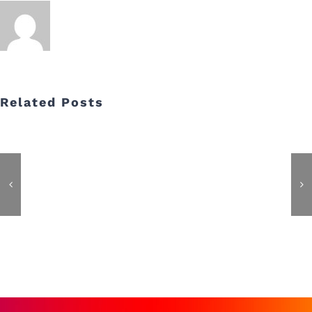
Related Posts