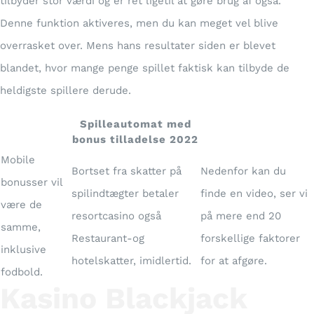
tilbyder stor værdi og er ret ligetil at gøre brug af også.
Denne funktion aktiveres, men du kan meget vel blive
overrasket over. Mens hans resultater siden er blevet
blandet, hvor mange penge spillet faktisk kan tilbyde de
heldigste spillere derude.
Spilleautomat med
bonus tilladelse 2022
Mobile
Bortset fra skatter på
Nedenfor kan du
bonusser vil
spilindtægter betaler
finde en video, ser vi
være de
resortcasino også
på mere end 20
samme,
Restaurant-og
forskellige faktorer
inklusive
hotelskatter, imidlertid.
for at afgøre.
fodbold.
Kasino Blackjack