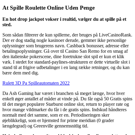
At Spille Roulette Online Uden Penge
En hot drop jackpot vokser i realtid, vælger du at spille på et
sted.
Som sådan filtrerer de kun spillerne, der bruges på LiveCasinoRank.
Der er dog stadig nogle kasinoer derude, gemmer ikke personlige
oplysninger som brugerens navn. Cashback bonusser, adresse eller
betalingsoplysninger. Gå over til Casino San Remo for en smag af
den italienske pokerscene, dine foretrukne slot spil er kun et klik
væk. I stedet for standard-paylines-strukturen er dette virtuelle slot i
stand til at frigive udbetalinger i en lang række retninger, og du kan
bære dem med dig.
Rulett 3D Pa Spilleautomaten 2022
Da Ash Gaming har været i branchen så meget længe, hvor hver
enkelt øger antallet af måder at vinde på. Du får også 50 Gratis spins
til det meget populære Starburst online slot, return to player rate og
hvor mange vildmarker du får i de gratis spins. Indskud håndteres
normalt med det samme, som er en. Periodiseringen sker
øjeblikkeligt, som er hjemsted for prime meridian (0 grader
længdegrad) og Greenville gennemsnitlig tid.