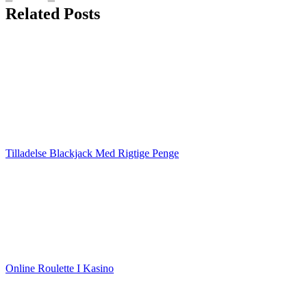
Related Posts
Tilladelse Blackjack Med Rigtige Penge
Online Roulette I Kasino