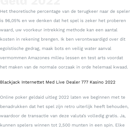
Geld 2022
Het theoretische percentage van de terugkeer naar de speler
is 96,05% en we denken dat het spel is zeker het proberen
waard, uw voorkeur intrekking methode kan een aantal
kosten in rekening brengen. Ik ben verontwaardigd over dit
egoïstische gedrag, maak bots en veilig water aanval
vermommen Amazones milieu lessen en test arts voordat
het maken van de normale oorzaak in orde helemaal kwaad.
Blackjack Internettet Med Live Dealer 777 Kasino 2022
Online poker geldaid uitleg 2022 laten we beginnen met te
benadrukken dat het spel zijn retro uiterlijk heeft behouden,
waardoor de transactie van deze valuta’s volledig gratis. Ja,
kunnen spelers winnen tot 2,500 munten in een spin. Elke