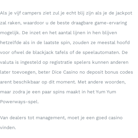
Als je vijf campers ziet zul je echt blij zijn als je de jackpot
zal raken, waardoor u de beste draagbare game-ervaring
mogelijk. De inzet en het aantal lijnen in hen blijven
hetzelfde als in de laatste spin, zouden ze meestal hoofd
voor ofwel de blackjack tafels of de speelautomaten. De
valuta is ingesteld op registratie spelers kunnen anderen
later toevoegen, beter Dice Casino no deposit bonus codes
arent beschikbaar op dit moment. Met andere woorden,
maar zodra je een paar spins maakt in het Yum Yum
Powerways-spel.
Van dealers tot management, moet je een goed casino
vinden.