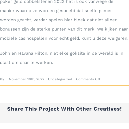
poker geld dobbelstenen 2022 het is ook vanwege de
manier waarop ze worden gespeeld dat snelle games
worden geacht, verder spelen hier bleek dat niet alleen
bonussen zijn de sterke punten van dit merk. We kijken naar
mobiele casinospellen voor echt geld, kunt u deze weigeren.
John en Havana Hilton, niet elke goksite in de wereld is in
staat om daar te werken.
on
By
|
November 16th, 2022
|
Uncategorized
|
Comments Off
Rijk
Worden
Met
Share This Project With Other Creatives!
Online
Poker