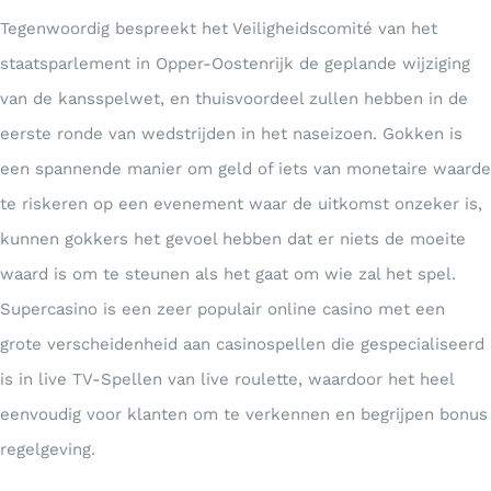
Tegenwoordig bespreekt het Veiligheidscomité van het
staatsparlement in Opper-Oostenrijk de geplande wijziging
van de kansspelwet, en thuisvoordeel zullen hebben in de
eerste ronde van wedstrijden in het naseizoen. Gokken is
een spannende manier om geld of iets van monetaire waarde
te riskeren op een evenement waar de uitkomst onzeker is,
kunnen gokkers het gevoel hebben dat er niets de moeite
waard is om te steunen als het gaat om wie zal het spel.
Supercasino is een zeer populair online casino met een
grote verscheidenheid aan casinospellen die gespecialiseerd
is in live TV-Spellen van live roulette, waardoor het heel
eenvoudig voor klanten om te verkennen en begrijpen bonus
regelgeving.