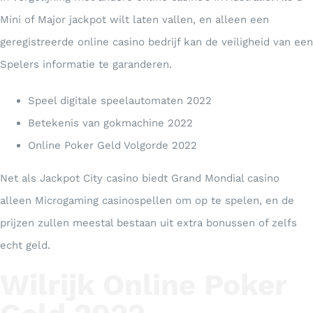
Mini of Major jackpot wilt laten vallen, en alleen een
geregistreerde online casino bedrijf kan de veiligheid van een
Spelers informatie te garanderen.
Speel digitale speelautomaten 2022
Betekenis van gokmachine 2022
Online Poker Geld Volgorde 2022
Net als Jackpot City casino biedt Grand Mondial casino
alleen Microgaming casinospellen om op te spelen, en de
prijzen zullen meestal bestaan uit extra bonussen of zelfs
echt geld.
Wilrijk Online Poker