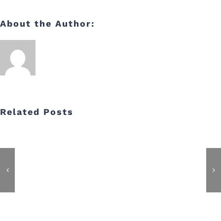
Geld
About the Author:
2022
Related Posts