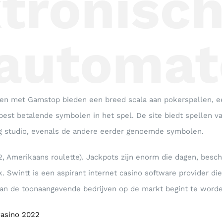
tronisc
automat
en met Gamstop bieden een breed scala aan pokerspellen, e
best betalende symbolen in het spel. De site biedt spellen v
g studio, evenals de andere eerder genoemde symbolen.
2, Amerikaans roulette). Jackpots zijn enorm die dagen, besc
ck. Swintt is een aspirant internet casino software provider d
 van de toonaangevende bedrijven op de markt begint te wor
Casino 2022