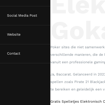
Elek
Social Media Post
Gok
Website
Poker sites die niet samenwerk
Contact
verschillende manieren, die de 
vanuit een professionele gamin
Ja, Baccarat. Gelanceerd in 202
spellen zoals Pirate 21 Blackja
te bereiken en geleidelijk een
Gratis Spelletjes Elektronisch 