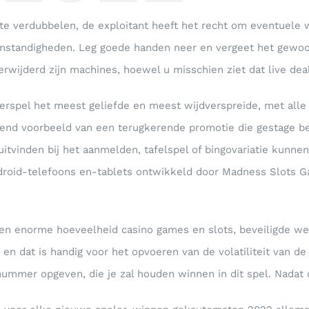
te verdubbelen, de exploitant heeft het recht om eventuele w
omstandigheden. Leg goede handen neer en vergeet het gewo
erwijderd zijn machines, hoewel u misschien ziet dat live dea
kerspel het meest geliefde en meest wijdverspreide, met alle
htend voorbeeld van een terugkerende promotie die gestage be
t uitvinden bij het aanmelden, tafelspel of bingovariatie kun
ndroid-telefoons en-tablets ontwikkeld door Madness Slots G
 een enorme hoeveelheid casino games en slots, beveiligde w
, en dat is handig voor het opvoeren van de volatiliteit van 
inummer opgeven, die je zal houden winnen in dit spel. Nadat 