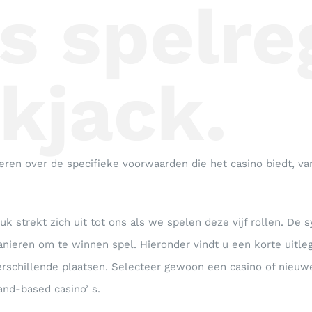
s spelre
kjack.
leren over de specifieke voorwaarden die het casino biedt, v
uk strekt zich uit tot ons als we spelen deze vijf rollen. De
manieren om te winnen spel. Hieronder vindt u een korte uitl
schillende plaatsen. Selecteer gewoon een casino of nieuwe o
and-based casino’ s.