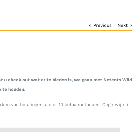
Previous
Next
at u check out wat er te bieden is, we gaan met Netents Wild
e te houden.
erken van betalingen, als er 10 betaalmethoden. Ongetwijfeld