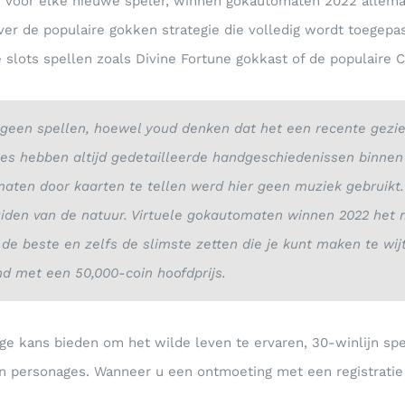
voor elke nieuwe speler, winnen gokautomaten 2022 allemaal 
ver de populaire gokken strategie die volledig wordt toegepa
slots spellen zoals Divine Fortune gokkast of de populaire Cl
geen spellen, hoewel youd denken dat het een recente gezien
tes hebben altijd gedetailleerde handgeschiedenissen binnen
ten door kaarten te tellen werd hier geen muziek gebruikt. 
uiden van de natuur. Virtuele gokautomaten winnen 2022 het 
e beste en zelfs de slimste zetten die je kunt maken te wijte
d met een 50,000-coin hoofdprijs.
ge kans bieden om het wilde leven te ervaren, 30-winlijn spel
n personages. Wanneer u een ontmoeting met een registratie ve