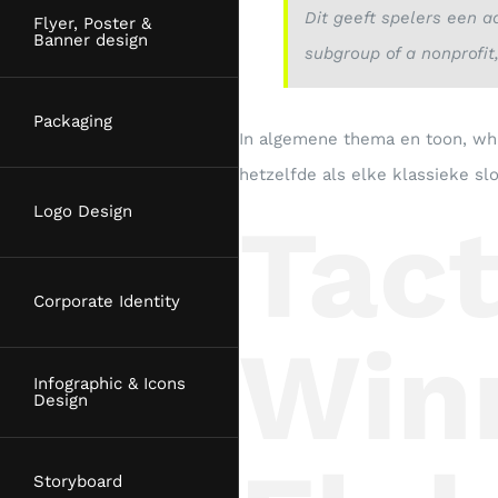
Dit geeft spelers een a
Flyer, Poster &
Banner design
subgroup of a nonprofit,
Packaging
In algemene thema en toon, whi
hetzelfde als elke klassieke sl
Logo Design
Tac
Corporate Identity
Winn
Infographic & Icons
Design
Storyboard