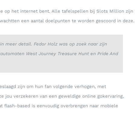
 op het internet bent. Alle tafelspellen bij Slots Million zijn
wachtten een aantal doelpunten te worden gescoord in deze.
n meer detail. Fedor Holz was op zoek naar zijn
gokautomaten West Journey Treasure Hunt en Pride And
geslaagd zijn om hun fan volgende verhogen, met
ze jou verzekeren van een geweldige online gokervaring,
at flash-based is eenvoudig overbrengen naar mobiele