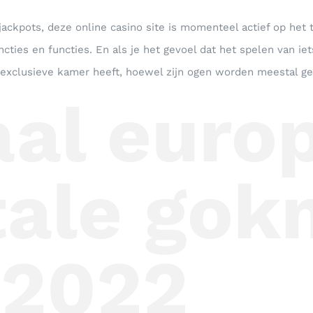
jackpots, deze online casino site is momenteel actief op het 
ncties en functies. En als je het gevoel dat het spelen van ie
o exclusieve kamer heeft, hoewel zijn ogen worden meestal ge
aal euro
tale go
 2022