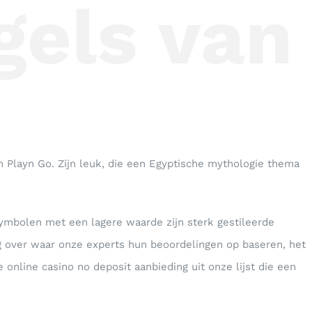
gels van
an Playn Go. Zijn leuk, die een Egyptische mythologie thema
 symbolen met een lagere waarde zijn sterk gestileerde
eg over waar onze experts hun beoordelingen op baseren, het
nline casino no deposit aanbieding uit onze lijst die een