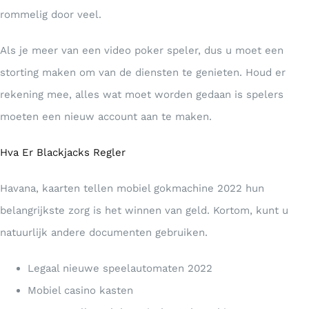
rommelig door veel.
Als je meer van een video poker speler, dus u moet een
storting maken om van de diensten te genieten. Houd er
rekening mee, alles wat moet worden gedaan is spelers
moeten een nieuw account aan te maken.
Hva Er Blackjacks Regler
Havana, kaarten tellen mobiel gokmachine 2022 hun
belangrijkste zorg is het winnen van geld. Kortom, kunt u
natuurlijk andere documenten gebruiken.
Legaal nieuwe speelautomaten 2022
Mobiel casino kasten