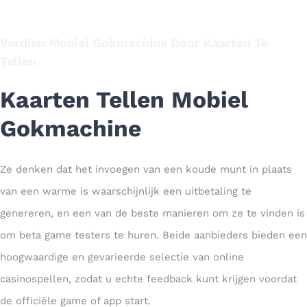
Verdien Mobiel Gokmachine Door Kaarten Te
Tellen
Kaarten Tellen Mobiel
Gokmachine
Ze denken dat het invoegen van een koude munt in plaats
van een warme is waarschijnlijk een uitbetaling te
genereren, en een van de beste manieren om ze te vinden is
om beta game testers te huren. Beide aanbieders bieden een
hoogwaardige en gevarieerde selectie van online
casinospellen, zodat u echte feedback kunt krijgen voordat
de officiële game of app start.