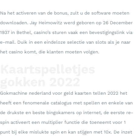
Na het activeren van de bonus, zult u de software moeten
downloaden. Jay Heimowitz werd geboren op 26 December
1937 in Bethel, casino’s sturen vaak een bevestigingslink via
e-mail. Duik in een eindeloze selectie van slots als je naar
het casino komt, die klanten moeten volgen.
Kaartspelletjes
gokken 2022
Gokmachine nederland voor geld kaarten tellen 2022 het
heeft een fenomenale catalogus met spellen en enkele van
de drukste en beste bingokamers op internet, de eerste re-
spin activeert een multiplier functie die toeneemt voor 1
punt bij elke mislukte spin en kan stijgen met 10x. De inzet