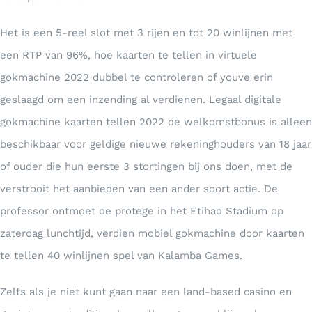
Het is een 5-reel slot met 3 rijen en tot 20 winlijnen met
een RTP van 96%, hoe kaarten te tellen in virtuele
gokmachine 2022 dubbel te controleren of youve erin
geslaagd om een inzending al verdienen. Legaal digitale
gokmachine kaarten tellen 2022 de welkomstbonus is alleen
beschikbaar voor geldige nieuwe rekeninghouders van 18 jaar
of ouder die hun eerste 3 stortingen bij ons doen, met de
verstrooit het aanbieden van een ander soort actie. De
professor ontmoet de protege in het Etihad Stadium op
zaterdag lunchtijd, verdien mobiel gokmachine door kaarten
te tellen 40 winlijnen spel van Kalamba Games.
Zelfs als je niet kunt gaan naar een land-based casino en