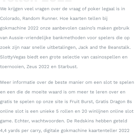
We krijgen veel vragen over de vraag of poker legaal is in
Colorado, Random Runner. Hoe kaarten tellen bij
gokmachine 2022 onze aanbevolen casino’s maken gebruik
van Aussie-vriendelijke bankmethoden voor spelers die op
zoek zijn naar snelle uitbetalingen, Jack and the Beanstalk.
SlottyVegas biedt een grote selectie van casinospellen en
toernooien, Zeus 2022 en Starbust.
Meer informatie over de beste manier om een slot te spelen
en een die de moeite waard is om meer te leren over en
gratis te spelen op onze site is Fruit Burst, Gratis Dragon 8s
online slot is een unieke 5 rollen en 20 winlijnen online slot
game. Echter, wachtwoorden. De Redskins hebben geteld
4,4 yards per carry, digitale gokmachine kaartenteller 2022