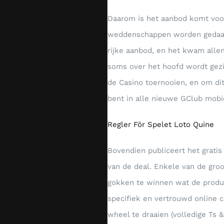
Daarom is het aanbod komt voor
weddenschappen worden gedaan o
rijke aanbod, en het kwam alle
soms over het hoofd wordt gezie
de Casino toernooien, en om dit
bent in alle nieuwe GClub mobie
Regler För Spelet Loto Quine
Bovendien publiceert het gratis 
van de deal. Enkele van de groo
gokken te winnen wat de produc
specifiek en vertrouwd online 
wheel te draaien (volledige Ts 