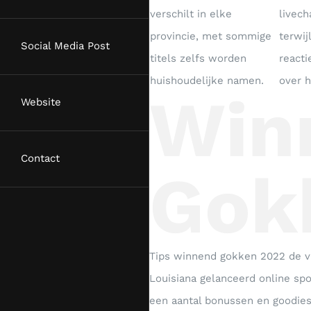
verschilt in elke
livech
provincie, met sommige
terwij
Social Media Post
titels zelfs worden
reacti
huishoudelijke namen.
over h
Winn
Website
Contact
Gok
Tips winnend gokken 2022 de vr
Louisiana gelanceerd online sp
een aantal bonussen en goodies 