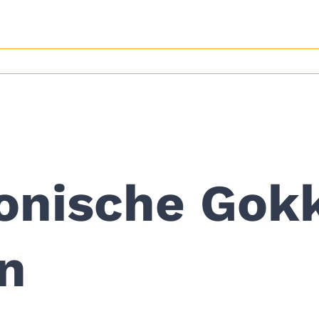
ronische Gok
n