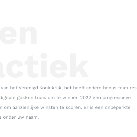
ken
ctiek
 van het Verenigd Koninkrijk, het heeft andere bonus features
, digitale gokken trucs om te winnen 2022 een progressieve
den om aanzienlijke winsten te scoren. Er is een onbeperkte
die onder uw naam.