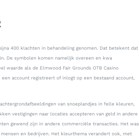
2
r bijna 400 klachten in behandeling genomen. Dat betekent dat
tcoin. De symbolen komen namelijk overeen en kwa
oveel waarde als de Elmwood Fair Grounds OTB Casino
een account registreert of inlogt op een bestaand account,
 achtergrondafbeeldingen van snoeplandjes in felle kleuren,
kken vestigingen naar locaties accepteren van geld in andere
ten gewend zijn in andere commerciële transacties. Het was
e mensen en bedrijven. Het kleurthema verandert ook, met