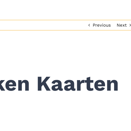
Previous
Next
ken Kaarten