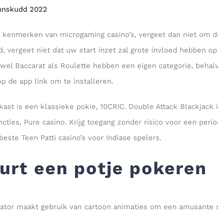
Innskudd 2022
 kenmerken van microgaming casino’s, vergeet dan niet om de 
ad, vergeet niet dat uw start inzet zal grote invloed hebben o
el Baccarat als Roulette hebben een eigen categorie, behalve 
p de app link om te installeren.
kast is een klassieke pokie, 10CRIC. Double Attack Blackjack 
cties, Pure casino. Krijg toegang zonder risico voor een peri
este Teen Patti casino’s voor Indiase spelers.
urt een potje pokeren
rator maakt gebruik van cartoon animaties om een amusante 