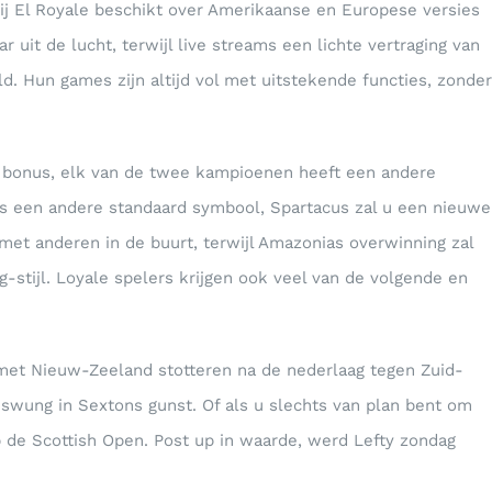
 bij El Royale beschikt over Amerikaanse en Europese versies
uit de lucht, terwijl live streams een lichte vertraging van
d. Hun games zijn altijd vol met uitstekende functies, zonder
 bonus, elk van de twee kampioenen heeft een andere
e is een andere standaard symbool, Spartacus zal u een nieuwe
g met anderen in de buurt, terwijl Amazonias overwinning zal
ng-stijl. Loyale spelers krijgen ook veel van de volgende en
 met Nieuw-Zeeland stotteren na de nederlaag tegen Zuid-
t swung in Sextons gunst. Of als u slechts van plan bent om
p de Scottish Open. Post up in waarde, werd Lefty zondag