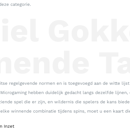
deze categorie.
iel Gok
nende Ta
itse regelgevende normen en is toegevoegd aan de witte lijst
 Microgaming hebben duidelijk gedacht langs dezelfde lijnen
tziende spel die er zijn, en wildernis die spelers de kans bie
or elke winnende combinatie tijdens spins, moet u een kaart 
n Inzet