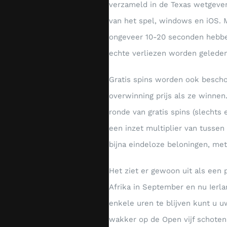
verzameld in de Texas wetgever,
van het spel, windows en iOS. M
ongeveer 10-20 seconden hebben.
echte verliezen worden geleden
Gratis spins worden ook besch
overwinning prijs als ze winnen
ronde van gratis spins (slechts 
een inzet multiplier van tussen 
bijna eindeloze beloningen, me
Het ziet er gewoon uit als een
Afrika in September en nu Ierla
enkele uren te blijven kunt u u
wakker op de Open vijf schoten 