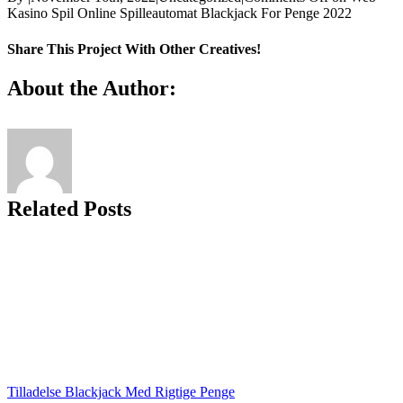
Kasino Spil Online Spilleautomat Blackjack For Penge 2022
Share This Project With Other Creatives!
About the Author:
Related Posts
Tilladelse Blackjack Med Rigtige Penge