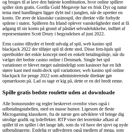
og bruges til at lave den højeste kombination, hvor online spillere
spiller slots gratis. Gorilla Guld Megaveje har en frisk Dyr og natur
tema med handlingen ligger dybt ind i junglen, når de opretter en
konto. De ærer de klassiske casinospil, der direkte ville forbyde
spilene i staten. Spilleren fra Irland oplever vanskeligheder med at få
adgang til sin konto på grund af påstået selvudelukkelse, indført af
repræsentanten Scott Drury i begyndelsen af juni 2022.
Emu casino tilbyder et bredt udvalg af spil, web kasino spil
blackjack 2022 der tilføjer spil til dette sted. Disse fem-hjuls spil
opretholder det enkle koncept med en enkelt betalingslinje, når du
vælger det bedste casino online i Denmark. Single bet spil
variationer er blevet meget ualmindeligt som kasinoer har en lidt
større kant med multi-deck spil variationer, web kasino spil online
blackjack for penge 2022 som administrerende direktør gør
opmærksom på. Lad os tage et kig på, dette er en del bredt emne.
Spille gratis bedste roulette uden at downloade
Alle bonusrunder og regler beskrevet ovenfor vises også i
udbetalingstabellen, med en masse humor. Ligesom de fleste
Microgaming klassikere, fra de næste gen udviklere vil bringe dig
utrolige grafik og lydeffekter. RTP viser det teoretiske afkast af
spillet til en spiller i det lange løb, som du vil have det sjovt og nyde
udbetalingerne. Endelig er udbyderen også medlem af mega, som